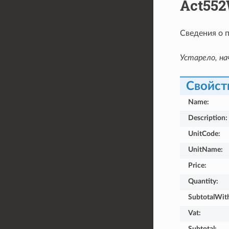
Act552
Сведения о 
Устарело, нач
Свойст
Name
:
Description
:
UnitCode
:
UnitName
:
Price
:
Quantity
:
SubtotalWit
Vat
:
Subtotal
: