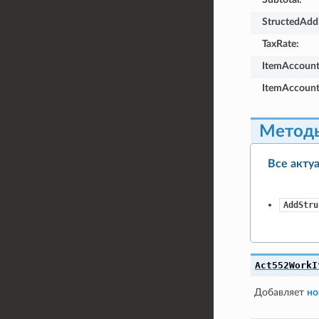
StructedAddi
TaxRate
:
ItemAccount
ItemAccount
Метод
Все акту
AddStru
Act552WorkI
Добавляет
но