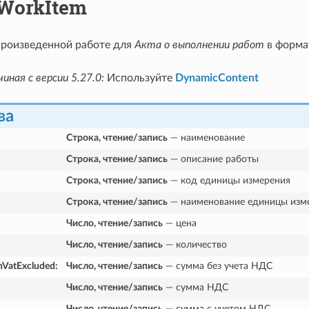
WorkItem
произведенной работе для
Акта о выполнении работ
в форма
иная с версии 5.27.0:
Используйте
DynamicContent
ва
Строка, чтение/запись
— наименование
Строка, чтение/запись
— описание работы
Строка, чтение/запись
— код единицы измерения
Строка, чтение/запись
— наименование единицы изм
Число, чтение/запись
— цена
Число, чтение/запись
— количество
hVatExcluded
:
Число, чтение/запись
— сумма без учета НДС
Число, чтение/запись
— сумма НДС
Число, чтение/запись
— сумма с учетом НДС