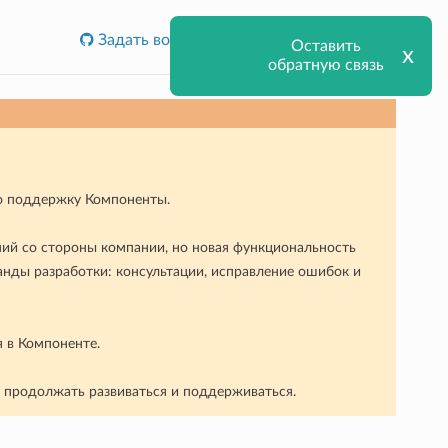
Задать вопрос или сообщить об ошибке
Оставить
х
обратную связь
ую поддержку Компоненты.
ний со стороны компании, но новая функциональность
анды разработки: консультации, исправление ошибок и
я в Компоненте.
т продолжать развиваться и поддерживаться.