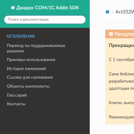
Диадок COM/1C Addin SDK
Act552W
Предуп
ОГЛАВЛЕНИЕ
Прекращен
Переход на поддерживаемые
решения
С 1 сентябр
Примеры использования
История изменений
Сама библио
Ссылки для скачивания
разрабатыва
Объекты компоненты
адаптация п
Глоссарий
Ключи, выпу
Контакты
Рекомендуем