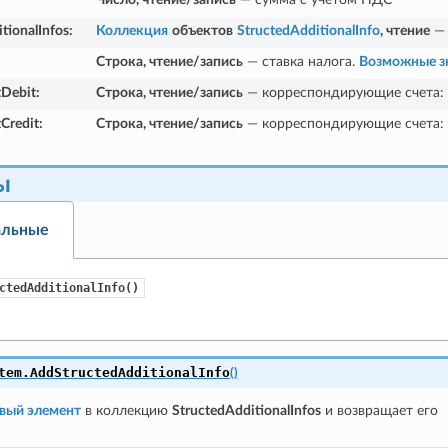
tionalInfos
:
Коллекция
объектов
StructedAdditionalInfo
, чтение
— 
Строка, чтение/запись
— ставка налога.
Возможные з
Debit
:
Строка, чтение/запись
— корреспондирующие счета: 
Credit
:
Строка, чтение/запись
— корреспондирующие счета:
ы
альные
ctedAdditionalInfo()
tem.
AddStructedAdditionalInfo
(
)
вый элемент
в коллекцию
StructedAdditionalInfos
и возвращает его