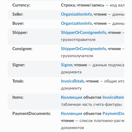
Currency
:
Строка, чтение/запись
— код валют
Seller
:
OrganizationInfo
, чтение
— данные п
Buyer
:
OrganizationInfo
, чтение
— данные по
Shipper
:
ShipperOrConsigneeInfo
, чтение
— да
грузоотправителя
Consignee
:
ShipperOrConsigneeInfo
, чтение
— да
грузополучателя
Signer
:
Signer
, чтение
— данные подписанта
документа
Totals
:
InvoiceTotals
, чтение
— общие итоги 
документу
Items
:
Коллекция
объектов
InvoiceItem
, чт
табличная часть счета-фактуры
PaymentDocuments
:
Коллекция
объектов
PaymentDocum
чтение
— список платежно-расчетн
документов