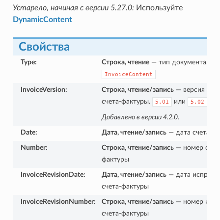
Устарело, начиная с версии 5.27.0:
Используйте
DynamicContent
Свойства
Type
:
Строка, чтение
— тип документа. Ко
InvoiceContent
InvoiceVersion
:
Строка, чтение/запись
— версия фор
счета-фактуры.
или
5.01
5.02
Добавлено в версии 4.2.0.
Date
:
Дата, чтение/запись
— дата счета-ф
Number
:
Строка, чтение/запись
— номер счет
фактуры
InvoiceRevisionDate
:
Дата, чтение/запись
— дата исправл
счета-фактуры
InvoiceRevisionNumber
:
Строка, чтение/запись
— номер испр
счета-фактуры