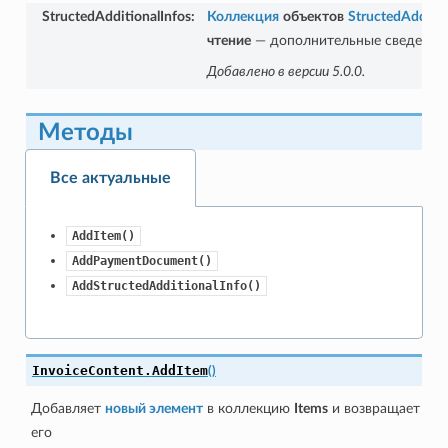
StructedAdditionalInfos
:
Коллекция
объектов
StructedAdditio
чтение
— дополнительные сведения
Добавлено в версии 5.0.0.
Методы
Все актуальные
AddItem()
AddPaymentDocument()
AddStructedAdditionalInfo()
InvoiceContent.
AddItem
(
)
Добавляет
новый элемент
в коллекцию
Items
и возвращает
его