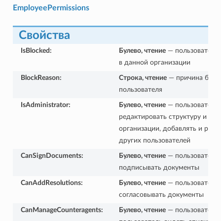
EmployeePermissions
Свойства
IsBlocked
:
Булево, чтение
— пользователь 
в данной организации
BlockReason
:
Строка, чтение
— причина блок
пользователя
IsAdministrator
:
Булево, чтение
— пользователь
редактировать структуру и ре
организации, добавлять и реда
других пользователей
CanSignDocuments
:
Булево, чтение
— пользователь
подписывать документы
CanAddResolutions
:
Булево, чтение
— пользователь
согласовывать документы
CanManageCounteragents
:
Булево, чтение
— пользователь