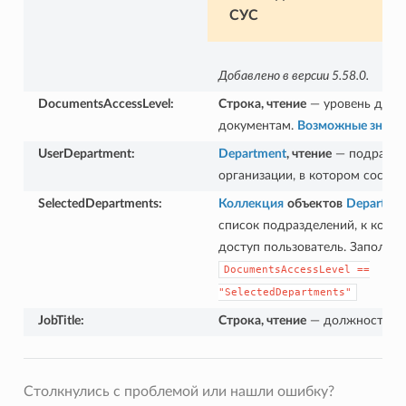
СУС
Добавлено в версии 5.58.0.
DocumentsAccessLevel
:
Строка, чтение
— уровень досту
документам.
Возможные значе
UserDepartment
:
Department
, чтение
— подразде
организации, в котором состои
SelectedDepartments
:
Коллекция
объектов
Departme
список подразделений, к кото
доступ пользователь. Заполнен
DocumentsAccessLevel
==
"SelectedDepartments"
JobTitle
:
Строка, чтение
— должность со
Столкнулись с проблемой или нашли ошибку?