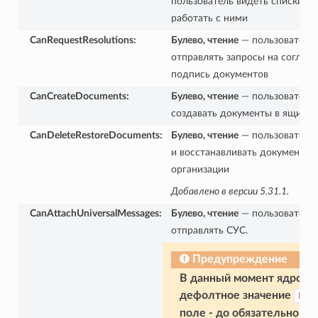
пользователь видеть списки ко
работать с ними
CanRequestResolutions
:
Булево, чтение
— пользователь
отправлять запросы на согласо
подпись документов
CanCreateDocuments
:
Булево, чтение
— пользователь
создавать документы в ящике 
CanDeleteRestoreDocuments
:
Булево, чтение
— пользователь 
и восстанавливать документы 
организации
Добавлено в версии 5.31.1.
CanAttachUniversalMessages
:
Булево, чтение
— пользователь
отправлять СУС.
Предупреждение
В данный момент ядро вс
дефолтное значение
Fals
поле - до обязательного 