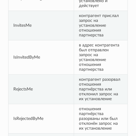
установлено и
действует
контрагент прислал
запрос на
InvitesMe
установление
отношения
партнерства
в адрес контрагента
был отправлен
запрос на
IsInvitedByMe
установление
отношения
партнерства
контрагент разорвал
отношения
RejectsMe
партнёрства или
отклонил запрос на
их установление
отношения
партнёрства
IsRejectedByMe
разорваны или был
отклонён запрос на
их установление