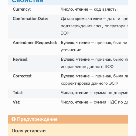
Currency
:
Число, чтение
— код валюты
ConfirmationDate
:
Дата и время, чтение
— дата и время
подтверждения спец. оператора пер
ЭСФ
AmendmentRequested
:
Булево, чтение
— признак, был ли зап
уточнение
Revised
:
Булево, чтение
— признак, было ли
исправление данного ЭСФ
Corrected
:
Булево, чтение
— признак, была ли
корректировка данного ЭСФ
Total
:
Число, чтение
— сумма по документу
Vat
:
Число, чтение
— сумма НДС по докум
Предупреждение
Поля устарели