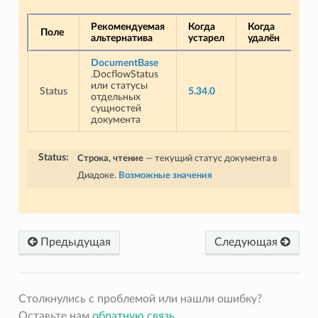
Рекомендуемая
Когда
Когда
Поле
альтернатива
устарел
удалён
DocumentBase
.DocflowStatus
или статусы
Status
5.34.0
отдельных
сущностей
документа
Status
:
Строка, чтение
— текущий статус документа в
Диадоке.
Возможные значения
Предыдущая
Следующая
Столкнулись с проблемой или нашли ошибку?
Оставьте нам
обратную связь