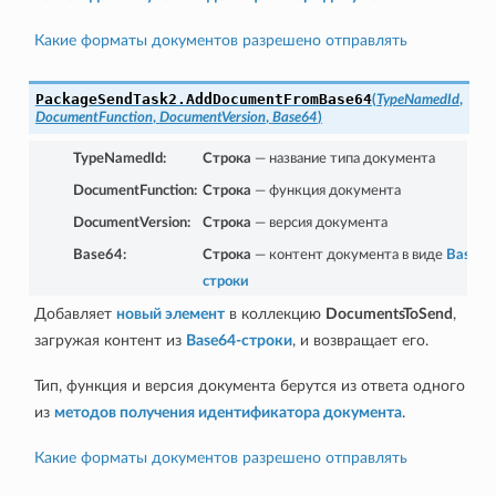
Какие форматы документов разрешено отправлять
PackageSendTask2.
AddDocumentFromBase64
(
TypeNamedId
,
DocumentFunction
,
DocumentVersion
,
Base64
)
TypeNamedId
:
Строка
— название типа документа
DocumentFunction
:
Строка
— функция документа
DocumentVersion
:
Строка
— версия документа
Base64
:
Строка
— контент документа в виде
Base64
строки
Добавляет
новый элемент
в коллекцию
DocumentsToSend
,
загружая контент из
Base64-строки
, и возвращает его.
Тип, функция и версия документа берутся из ответа одного
из
методов получения идентификатора документа
.
Какие форматы документов разрешено отправлять