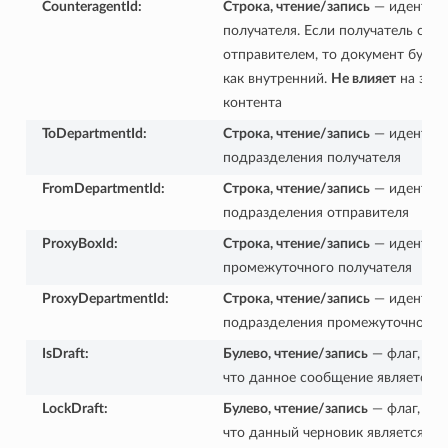
CounteragentId
:
Строка, чтение/запись
— идентиф
получателя. Если получатель совп
отправителем, то документ будет
как внутренний.
Не влияет
на зап
контента
ToDepartmentId
:
Строка, чтение/запись
— идентиф
подразделения получателя
FromDepartmentId
:
Строка, чтение/запись
— идентиф
подразделения отправителя
ProxyBoxId
:
Строка, чтение/запись
— идентиф
промежуточного получателя
ProxyDepartmentId
:
Строка, чтение/запись
— идентиф
подразделения промежуточного 
IsDraft
:
Булево, чтение/запись
— флаг, по
что данное сообщение является 
LockDraft
:
Булево, чтение/запись
— флаг, по
что данный черновик является 