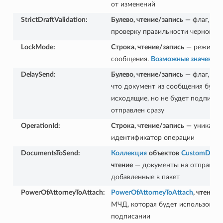
от изменений
StrictDraftValidation
:
Булево, чтение/запись
— флаг, вк
проверку правильности черновик
LockMode
:
Строка, чтение/запись
— режим б
сообщения.
Возможные значения
DelaySend
:
Булево, чтение/запись
— флаг, по
что документ из сообщения буде
исходящие, но не будет подписан
отправлен сразу
OperationId
:
Строка, чтение/запись
— уникаль
идентификатор операции
DocumentsToSend
:
Коллекция
объектов
CustomDocu
чтение
— документы на отправку,
добавленные в пакет
PowerOfAttorneyToAttach
:
PowerOfAttorneyToAttach
, чтение
—
МЧД, которая будет использовать
подписании