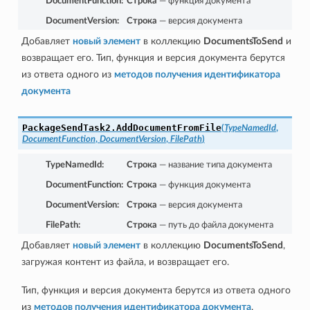
DocumentFunction
:
Строка
— функция документа
DocumentVersion
:
Строка
— версия документа
Добавляет
новый элемент
в коллекцию
DocumentsToSend
и
возвращает его. Тип, функция и версия документа берутся
из ответа одного из
методов получения идентификатора
документа
PackageSendTask2.
AddDocumentFromFile
(
TypeNamedId
,
DocumentFunction
,
DocumentVersion
,
FilePath
)
TypeNamedId
:
Строка
— название типа документа
DocumentFunction
:
Строка
— функция документа
DocumentVersion
:
Строка
— версия документа
FilePath
:
Строка
— путь до файла документа
Добавляет
новый элемент
в коллекцию
DocumentsToSend
,
загружая контент из файла, и возвращает его.
Тип, функция и версия документа берутся из ответа одного
из
методов получения идентификатора документа
.