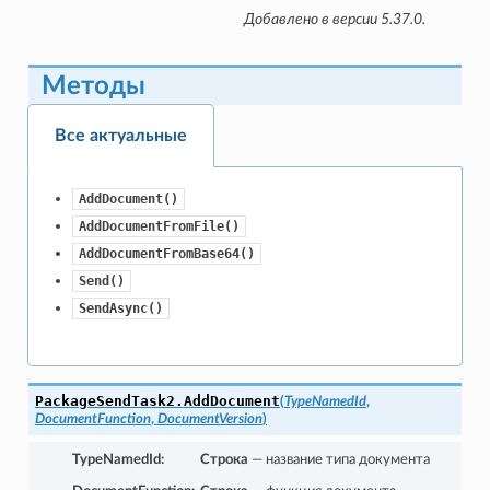
Добавлено в версии 5.37.0.
Методы
Все актуальные
AddDocument()
AddDocumentFromFile()
AddDocumentFromBase64()
Send()
SendAsync()
PackageSendTask2.
AddDocument
(
TypeNamedId
,
DocumentFunction
,
DocumentVersion
)
TypeNamedId
:
Строка
— название типа документа