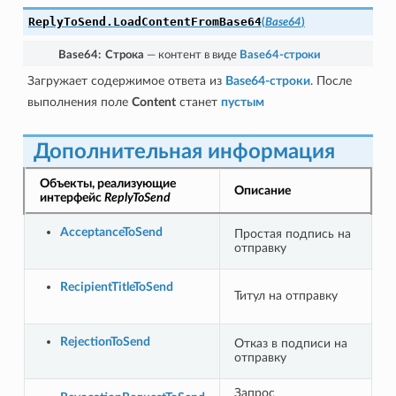
ReplyToSend.
LoadContentFromBase64
(
Base64
)
Base64
:
Строка
— контент в виде
Base64-строки
Загружает содержимое ответа из
Base64-строки
. После
выполнения поле
Content
станет
пустым
Дополнительная информация
Объекты, реализующие
Описание
интерфейс
ReplyToSend
AcceptanceToSend
Простая подпись на
отправку
RecipientTitleToSend
Титул на отправку
RejectionToSend
Отказ в подписи на
отправку
Запрос