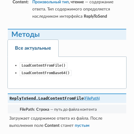
Content
:
Произвольный тип
, чтение
— содержание
ответа. Тип содержимого определяется
наследником интерфейса
ReplyToSend
Методы
Все актуальные
LoadContentFromFile()
LoadContentFromBase64()
ReplyToSend.
LoadContentFromFile
(
FilePath
)
FilePath
:
Строка
— путь до файла контента
Загружает содержимое ответа из файла. После
выполнения поле
Content
станет
пустым