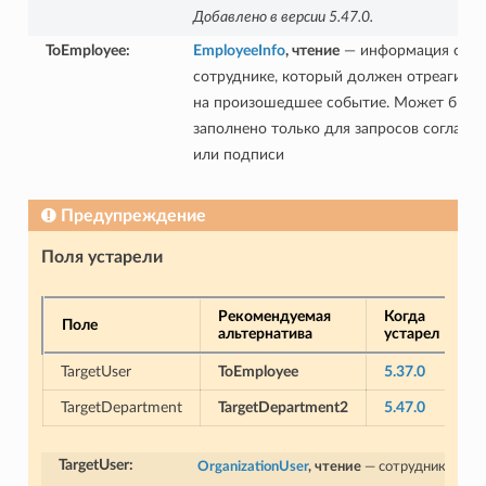
Добавлено в версии 5.47.0.
ToEmployee
:
EmployeeInfo
, чтение
— информация о
сотруднике, который должен отреагиров
на произошедшее событие. Может быть
заполнено только для запросов согласо
или подписи
Предупреждение
Поля устарели
Рекомендуемая
Когда
К
Поле
альтернатива
устарел
у
TargetUser
ToEmployee
5.37.0
TargetDepartment
TargetDepartment2
5.47.0
TargetUser
:
OrganizationUser
, чтение
— сотрудник,