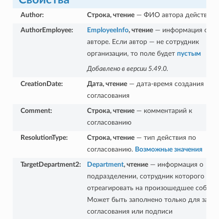
Author
:
Строка, чтение
— ФИО автора действия
AuthorEmployee
:
EmployeeInfo
, чтение
— информация об
авторе. Если автор — не сотрудник
организации, то поле будет
пустым
Добавлено в версии 5.49.0.
CreationDate
:
Дата, чтение
— дата-время создания
согласования
Comment
:
Строка, чтение
— комментарий к
согласованию
ResolutionType
:
Строка, чтение
— тип действия по
согласованию.
Возможные значения
TargetDepartment2
:
Department
, чтение
— информация о
подразделении, сотрудник которого до
отреагировать на произошедшее событи
Может быть заполнено только для запр
согласования или подписи