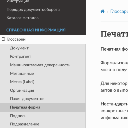
Инструкции
Порядок документооборота
Глоссар
Каталог методов
Печат
СПРАВОЧНАЯ ИНФОРМАЦИЯ
Глоссарий
Документ
Печатная фо
Контрагент
Формализова
Машиночитаемая доверенность
можно получ
Метаданные
Метка (Label)
Для некотор
актов о вып
Организация
Пакет документов
Нестандартн
Печатная форма
конкретные 
Подпись
информацию 
Подразделение