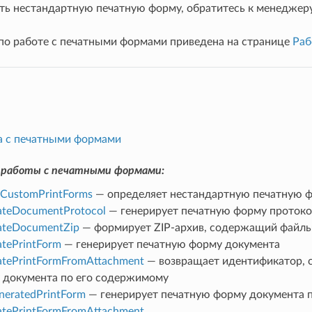
ть нестандартную печатную форму, обратитесь к менеджер
по работе с печатными формами приведена на странице
Раб
а с печатными формами
работы с печатными формами:
tCustomPrintForms
— определяет нестандартную печатную фо
ateDocumentProtocol
— генерирует печатную форму протокол
ateDocumentZip
— формирует ZIP-архив, содержащий файлы
tePrintForm
— генерирует печатную форму документа
atePrintFormFromAttachment
— возвращает идентификатор, 
 документа по его содержимому
neratedPrintForm
— генерирует печатную форму документа 
atePrintFormFromAttachment