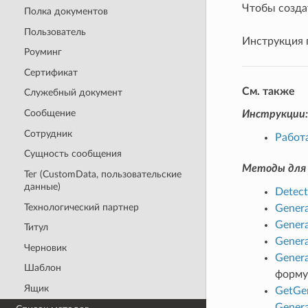
Чтобы созда
Полка документов
Пользователь
Инструкция 
Роуминг
Сертификат
См. также
Служебный документ
Сообщение
Инструкции:
Сотрудник
Работ
Сущность сообщения
Методы для 
Тег (CustomData, пользовательские
данные)
Detec
Технологический партнер
Gener
Gener
Титул
Genera
Черновик
Gener
Шаблон
форму
Ящик
GetGe
Gener