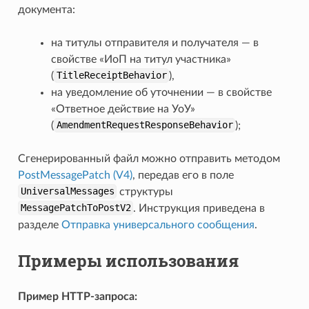
документа:
на титулы отправителя и получателя — в
свойстве «ИоП на титул участника»
(
TitleReceiptBehavior
),
на уведомление об уточнении — в свойстве
«Ответное действие на УоУ»
(
AmendmentRequestResponseBehavior
);
ticipantId
Сгенерированный файл можно отправить методом
PostMessagePatch (V4)
, передав его в поле
UniversalMessages
структуры
MessagePatchToPostV2
. Инструкция приведена в
разделе
Отправка универсального сообщения
.
Примеры использования
Пример HTTP-запроса: