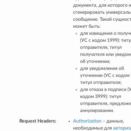
документа, для которого 
сгенерировать универсаль
сообщение. Такой сущнос
может быть:
для извещения о получ
(УС с кодом 1999): титу
отправителя, титул
получателя или уведо
об уточнении;
для уведомления об
уточнении (УС с кодом 
титул отправителя;
для отказа в подписи (
кодом 3999): титул
отправителя, предлож
аннулировании.
Request Headers
:
Authorization
– данные,
необходимые для
авториз