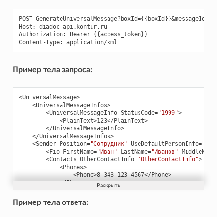
POST GenerateUniversalMessage?boxId={{boxId}}&messageId={{
Host: diadoc-api.kontur.ru

Authorization: Bearer {{access_token}}

Пример тела запроса:
<UniversalMessage>
<UniversalMessageInfos>
<UniversalMessageInfo
StatusCode=
"1999"
>
<PlainText>
123
</PlainText>
</UniversalMessageInfo>
</UniversalMessageInfos>
<Sender
Position=
"Сотрудник"
UseDefaultPersonInfo=
"fal
<Fio
FirstName=
"Иван"
LastName=
"Иванов"
MiddleName
<Contacts
OtherContactInfo=
"OtherContactInfo"
>
<Phones>
<Phone>
8-343-123-4567
</Phone>
</Phones>
<Emails>
<Email>
email@sample.com
</Email>
Пример тела ответа:
</Emails>
</Contacts>