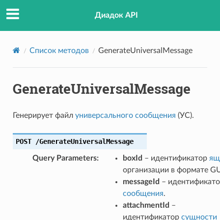
Диадок API
Список методов
GenerateUniversalMessage
GenerateUniversalMessage
Генерирует файл
универсального сообщения
(УС).
POST
/GenerateUniversalMessage
Query Parameters
:
boxId
– идентификатор
ящ
организации в формате GU
messageId
– идентификат
сообщения
.
attachmentId
–
идентификатор
сущности