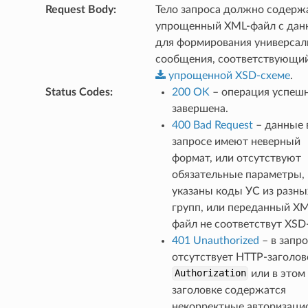
Request Body
:
Тело запроса должно содерж
упрощенный XML-файл с да
для формирования универсал
сообщения, соответствующи
упрощенной
XSD-схеме
.
Status Codes
:
200 OK
– операция успеш
завершена.
400 Bad Request
– данные 
запросе имеют неверный
формат, или отсутствуют
обязательные параметры,
указаны коды УС из разны
групп, или переданный XM
файл не соответствут XSD
401 Unauthorized
– в запр
отсутствует HTTP-заголов
Authorization
или в этом
заголовке содержатся
некорректные авторизаци