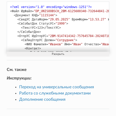
</Sender>
<Recipient
Position=
"Сотрудник"
UseDefaultPersonInfo=
"
<?xml version="1.0" encoding="windows-1251"?>
<Fio
FirstName=
"Петров"
LastName=
"Петр"
MiddleName
<Файл
ИдФайл=
"DP_UNISOOBSCH_2BM-6125600340-732644841-20240
<Contacts
OtherContactInfo=
"OtherContactInfo"
>
<Документ
КНД=
"1115144"
>
<Phones>
<СведУС
ДатаФорм=
"29.05.2025"
ВремФорм=
"13.53.27"
ИмяП
<Phone>
8-343-123-4567
</Phone>
<СвСобытДок
СтатусУС=
"1999"
>
</Phones>
<ТекстУС>
123
</ТекстУС>
<Emails>
</СвСобытДок>
<Email>
email@sample.com
</Email>
<ОтпрУС
ИдОтпрУС=
"2BM-9147414342-757645784-20240710110
</Emails>
<СвЛицОтпрУС
Должн=
"Сотрудник"
>
</Contacts>
<ФИО
Фамилия=
"Иванов"
Имя=
"Иван"
Отчество=
"Иванови
</Recipient>
<Контакт>
</UniversalMessage>
<Тлф>
8-343-123-4567
</Тлф>
<ЭлПочта>
email@google.com
</ЭлПочта>
<ИнКонт>
OtherContactInfo
</ИнКонт>
</Контакт>
</СвЛицОтпрУС>
См. также
</ОтпрУС>
<ПолучУС
ИдПолучУС=
"2BM-6125600340-732644841-202407101
Инструкции:
<СвЛицПолучУС
Должн=
"Сотрудник"
>
<ФИО
Фамилия=
"Петр"
Имя=
"Петров"
Отчество=
"Петрови
Переход на универсальные сообщения
<Контакт>
Работа со служебными документами
<Тлф>
8-343-123-4567
</Тлф>
<ЭлПочта>
email@google.com
</ЭлПочта>
Дополнение сообщения
<ИнКонт>
OtherContactInfo
</ИнКонт>
</Контакт>
</СвЛицПолучУС>
</ПолучУС>