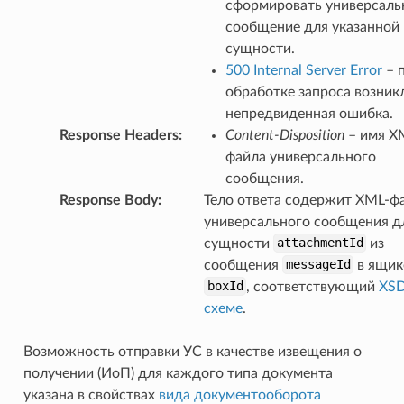
сформировать универсаль
сообщение для указанной
сущности.
500 Internal Server Error
– 
обработке запроса возник
непредвиденная ошибка.
Response Headers
:
Content-Disposition
– имя X
файла универсального
сообщения.
Response Body
:
Тело ответа содержит XML-ф
универсального сообщения д
сущности
attachmentId
из
сообщения
messageId
в ящик
boxId
, соответствующий
XS
схеме
.
Возможность отправки УС в качестве извещения о
получении (ИоП) для каждого типа документа
указана в свойствах
вида документооборота