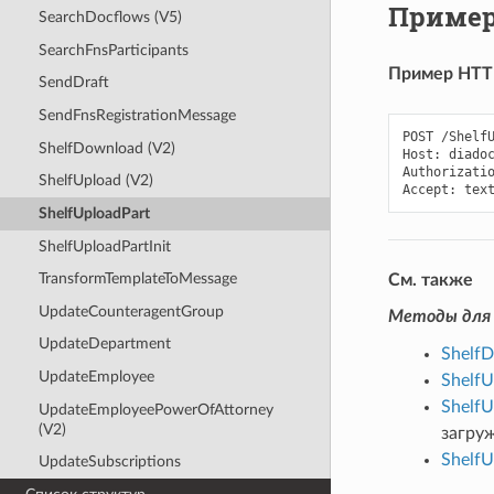
Пример
SearchDocflows (V5)
SearchFnsParticipants
Пример HTTP
SendDraft
SendFnsRegistrationMessage
POST /Shelf
ShelfDownload (V2)
Host: diadoc
Authorizatio
ShelfUpload (V2)
ShelfUploadPart
ShelfUploadPartInit
TransformTemplateToMessage
См. также
UpdateCounteragentGroup
Методы для 
UpdateDepartment
ShelfD
UpdateEmployee
ShelfU
ShelfU
UpdateEmployeePowerOfAttorney
(V2)
загру
ShelfU
UpdateSubscriptions