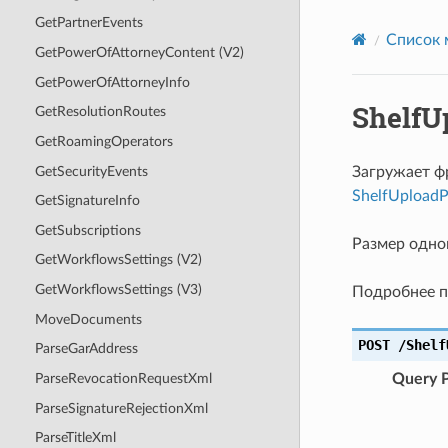
GetPartnerEvents
Список 
GetPowerOfAttorneyContent (V2)
GetPowerOfAttorneyInfo
ShelfU
GetResolutionRoutes
GetRoamingOperators
GetSecurityEvents
Загружает ф
ShelfUploadPa
GetSignatureInfo
GetSubscriptions
Размер одно
GetWorkflowsSettings (V2)
GetWorkflowsSettings (V3)
Подробнее п
MoveDocuments
POST
/Shelf
ParseGarAddress
Query 
ParseRevocationRequestXml
ParseSignatureRejectionXml
ParseTitleXml