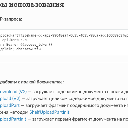
ы использования
-запроса:
UploadPart?fileName=dd-api-99048eaf-0635-4035-986a-add1c0089c3f&p
-api.kontur.ru

n: Bearer {{access_token}}

работы с полкой документов:
ownload (V2)
— загружает содержимое документа с полки д
pload (V2)
— загружает целиком содержимое документа на 
ploadPart
— загружает фрагмент содержимого документа на 
жена методом
ShelfUploadPartInit
ploadPartInit
— загружает первый фрагмент документа на п