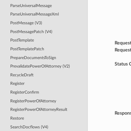
ParseUniversalMessage
ParseUniversalMessageXml
PostMessage (V3)
PostMessagePatch (V4)
PostTemplate
Reques
PostTemplatePatch
Reques
PrepareDocumentsToSign
Status 
PrevalidatePowerOfAttorney (V2)
RecycleDraft
Register
RegisterConfirm
RegisterPowerOfAttorney
RegisterPowerOfAttorneyResult
Respon
Restore
SearchDocflows (V4)