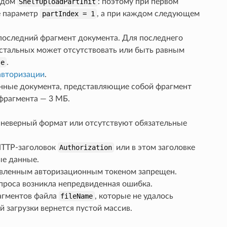
одом
ShelfUploadPartInit
: поэтому при первом
 параметр
partIndex
=
1
, а при каждом следующем
 последний фрагмент документа. Для последнего
остальных может отсутствовать или быть равным
se
.
авторизации
.
нные документа, представляющие собой фрагмент
фрагмента — 3 МБ.
 неверный формат или отсутствуют обязательные
 HTTP-заголовок
Authorization
или в этом заголовке
ые данные.
авленным авторизационным токеном запрещен.
проса возникла непредвиденная ошибка.
рагментов файла
fileName
, которые не удалось
й загрузки вернется пустой массив.