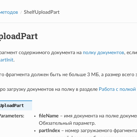
методов
ShelfUploadPart
ploadPart
рагмент содержимого документа на
полку документов
, есл
rtInit
.
го фрагмента должен быть не больше 3 МБ, а размер всего
ро загрузку документов на полку в разделе
Работа с полкой
UploadPart
Parameters
:
fileName
– имя документа на полке докум
Обязательный параметр.
partIndex
– номер загружаемого фрагмента