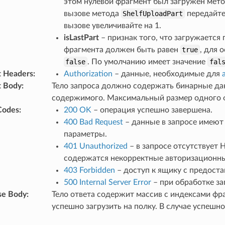
этом нулевой фрагмент был загружен мет
вызове метода
ShelfUploadPart
передайте
вызове увеличивайте на 1.
isLastPart
– признак того, что загружается
фрагмента должен быть равен
true
, для 
false
. По умолчанию имеет значение
fal
t Headers
:
Authorization
– данные, необходимые для
t Body
:
Тело запроса должно содержать бинарные да
содержимого. Максимальный размер одного 
Codes
:
200 OK
– операция успешно завершена.
400 Bad Request
– данные в запросе имеют
параметры.
401 Unauthorized
– в запросе отсутствует
содержатся некорректные авторизационн
403 Forbidden
– доступ к ящику с предост
500 Internal Server Error
– при обработке за
se Body
:
Тело ответа содержит массив с индексами ф
успешно загрузить на полку. В случае успешно