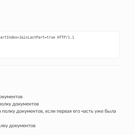
artIndex=1&isLastPart=true HTTP/1.1

окументов
полку документов
полку документов, если первая его часть уже была
олку документов