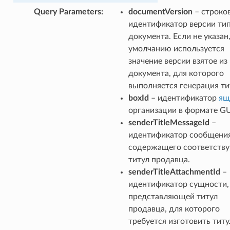
Query Parameters
:
documentVersion
– строко
идентификатор версии ти
документа. Если не указан,
умолчанию используется
значение версии взятое из
документа, для которого
выполняется генерация ти
boxId
– идентификатор
ящ
организации в формате GU
senderTitleMessageId
–
идентификатор сообщения
содержащего соответств
титул продавца.
senderTitleAttachmentId
–
идентификатор сущности,
представляющей титул
продавца, для которого
требуется изготовить титу