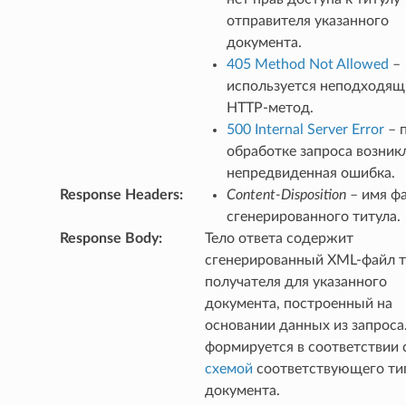
отправителя указанного
документа.
405 Method Not Allowed
–
используется неподходящ
HTTP-метод.
500 Internal Server Error
– 
обработке запроса возник
непредвиденная ошибка.
Response Headers
:
Content-Disposition
– имя ф
сгенерированного титула.
Response Body
:
Тело ответа содержит
сгенерированный XML-файл т
получателя для указанного
документа, построенный на
основании данных из запроса
формируется в соответствии 
схемой
соответствующего ти
документа.