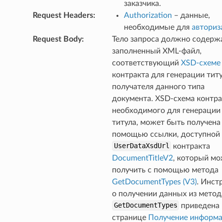
заказчика.
Request Headers
:
Authorization
– данные,
необходимые для
авториз
Request Body
:
Тело запроса должно содерж
заполненный XML-файл,
соответствующий
XSD-схеме
контракта для генерации тит
получателя данного типа
документа. XSD-схема контра
необходимого для генерации
титула, может быть получена
помощью ссылки, доступной 
UserDataXsdUrl
контракта
DocumentTitleV2
, который м
получить с помощью метода
GetDocumentTypes (V3)
. Инст
о получении данных из метод
GetDocumentTypes
приведена 
странице
Получение информа