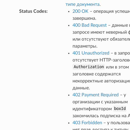
типе документа
.
Status Codes
:
200 OK
– операция успеш
завершена.
400 Bad Request
– данные 
itleXml
запросе имеют неверный 
tleXml
или отсутствуют обязате
eXml
параметры.
401 Unauthorized
– в запр
eXml
отсутствует HTTP-заголов
Authorization
или в этом
заголовке содержатся
некорректные авторизаци
данные.
402 Payment Required
– у
организации с указанным
идентификатором
boxId
закончилась подписка на A
403 Forbidden
– у пользов
нет прав доступа к титулу