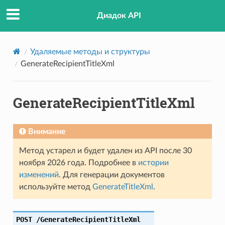
Диадок API
Удаляемые методы и структуры
GenerateRecipientTitleXml
GenerateRecipientTitleXml
Внимание
Метод устарел и будет удален из API после 30
ноября 2026 года. Подробнее в
истории
изменений
. Для генерации документов
используйте метод
GenerateTitleXml
.
orBuyer
Seller
POST
/GenerateRecipientTitleXml