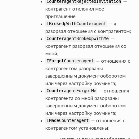
CounteragentRejectedInvitation
—
контрагент отклонил мое
приглашение;
IBrokeUpWithCounteragent
— я
разорвал отношения с контрагентом;
CounteragentBrokeUpWithMe
—
контрагент разорвал отношения со
мной;
IForgotCounteragent
— отношения с
контрагентом разорваны
завершенным документооборотом
или через настройку роуминга;
CounteragentForgotMe
— отношения
контрагента со мной разорваны
завершенным документооборотом
или через настройку роуминга;
IMadeCounteragent
— отношения с
контрагентом установлены: