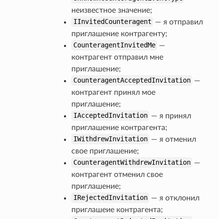
неизвестное значение;
IInvitedCounteragent
— я отправил
приглашение контрагенту;
CounteragentInvitedMe
—
контрагент отправил мне
приглашение;
CounteragentAcceptedInvitation
—
контрагент принял мое
приглашение;
IAcceptedInvitation
— я принял
приглашение контрагента;
IWithdrewInvitation
— я отменил
свое приглашение;
CounteragentWithdrewInvitation
—
контрагент отменил свое
приглашение;
IRejectedInvitation
— я отклонил
приглашеие контрагента;