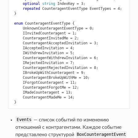
optional
string
IndexKey
=
3
;
repeated
CounteragentEventType
EventTypes
=
4
;
}
enum
CounteragentEventType
{
UnknownCounteragentEventType
=
0
;
IInvitedCounteragent
=
1
;
CounteragentInvitedMe
=
2
;
CounteragentAcceptedInvitation
=
3
;
IAcceptedInvitation
=
4
;
IWithdrewInvitation
=
5
;
CounteragentWithdrewInvitation
=
6
;
IRejectedInvitation
=
7
;
CounteragentRejectedInvitation
=
8
;
IBrokeUpWithCounteragent
=
9
;
CounteragentBrokeUpWithMe
=
10
;
IForgotCounteragent
=
11
;
CounteragentForgotMe
=
12
;
IMadeCounteragent
=
13
;
CounteragentMadeMe
=
14
;
}
Events
— список событий по изменению
отношений с контрагентами. Каждое событие
представлено структурой
BoxCounteragentEvent