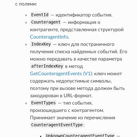
с полями:
EventId
— идентификатор события.
Counteragent
— информация о
контрагенте, представленная структурой
CounteragentInfo
.
IndexKey
— ключ для постраничного
получения списка найденных событий. Его
можно передавать в качестве параметра
afterIndexKey
в метод
GetCounteragentEvents (V1)
: ключ может
содержать недопустимые символы,
поэтому при вызове метода должен быть
закодирован в URL-формат.
EventTypes
— тип события,
произошедшего с контрагентом.
Принимает значение из перечисления
CounteragentEventType
:
UnknownCounteragentEventType
—