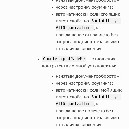
начатым документооборотом;
через настройку роуминга;
автоматически, если его ящик
имеет свойство
Sociability
=
AllOrganizations
, а
приглашение отправлено без
запроса подписи, независимо
от наличия вложения.
CounteragentMadeMe
— отношения
контрагента со мной установлены:
начатым документооборотом;
через настройку роуминга;
автоматически, если мой ящик
имеет свойство
Sociability
=
AllOrganizations
, а
приглашение получено без
запроса подписи, независимо
от наличия вложения.