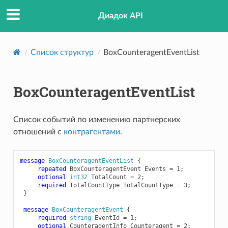
Диадок API
Список структур
BoxCounteragentEventList
BoxCounteragentEventList
Список событий по изменению партнерских
отношений с
контрагентами
.
message
BoxCounteragentEventList
{
repeated
BoxCounteragentEvent
Events
=
1
;
optional
int32
TotalCount
=
2
;
required
TotalCountType
TotalCountType
=
3
;
}
message
BoxCounteragentEvent
{
required
string
EventId
=
1
;
optional
CounteragentInfo
Counteragent
=
2
;