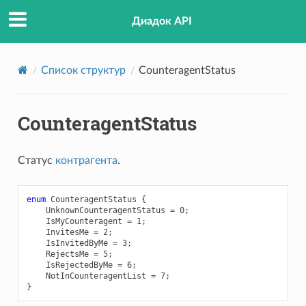
Диадок API
Список структур
CounteragentStatus
CounteragentStatus
Статус
контрагента
.
enum
CounteragentStatus
{
UnknownCounteragentStatus
=
0
;
IsMyCounteragent
=
1
;
InvitesMe
=
2
;
IsInvitedByMe
=
3
;
RejectsMe
=
5
;
IsRejectedByMe
=
6
;
NotInCounteragentList
=
7
;
}