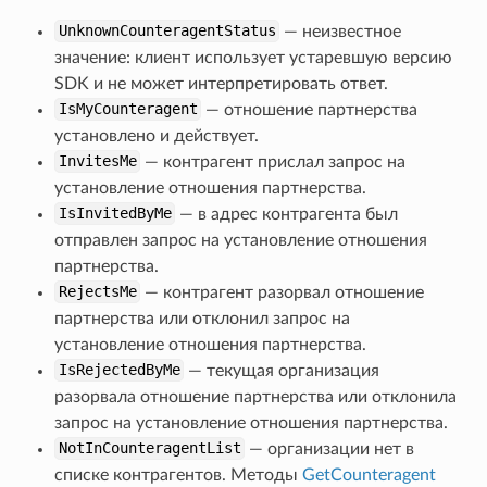
UnknownCounteragentStatus
— неизвестное
значение: клиент использует устаревшую версию
SDK и не может интерпретировать ответ.
IsMyCounteragent
— отношение партнерства
установлено и действует.
InvitesMe
— контрагент прислал запрос на
установление отношения партнерства.
IsInvitedByMe
— в адрес контрагента был
отправлен запрос на установление отношения
партнерства.
RejectsMe
— контрагент разорвал отношение
партнерства или отклонил запрос на
установление отношения партнерства.
IsRejectedByMe
— текущая организация
разорвала отношение партнерства или отклонила
запрос на установление отношения партнерства.
NotInCounteragentList
— организации нет в
списке контрагентов. Методы
GetCounteragent