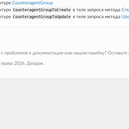
уктуре
CounteragentGroup
уктуре
CounteragentGroupToCreate
в теле запроса метода
Cre
уктуре
CounteragentGroupToUpdate
в теле запроса метода
Upd
 с проблемой в документации или нашли ошибку? Оставьте
 права 2026, Диадок.