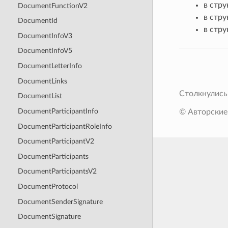
в стр
DocumentFunctionV2
в стр
DocumentId
в стр
DocumentInfoV3
DocumentInfoV5
DocumentLetterInfo
DocumentLinks
Столкнулись
DocumentList
DocumentParticipantInfo
© Авторские
DocumentParticipantRoleInfo
DocumentParticipantV2
DocumentParticipants
DocumentParticipantsV2
DocumentProtocol
DocumentSenderSignature
DocumentSignature