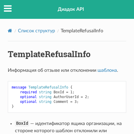
Диадок API
Список структур
TemplateRefusalInfo
TemplateRefusalInfo
Информация об отзыве или отклонении
шаблона
.
message
TemplateRefusalInfo
{
required
string
BoxId
=
1
;
optional
string
AuthorUserId
=
2
;
optional
string
Comment
=
3
;
}
BoxId
— идентификатор ящика организации, на
стороне которого шаблон отклонили или