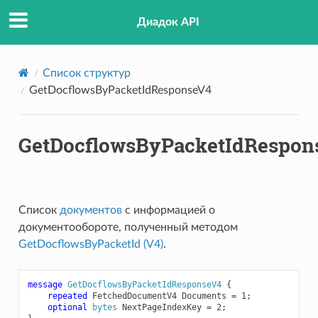
Диадок API
Список структур
ticipantIdRequest
GetDocflowsByPacketIdResponseV4
GetDocflowsByPacketIdRespon
estV2
Cписок
документов
с информацией о
документообороте, полученный методом
GetDocflowsByPacketId (V4)
.
message
GetDocflowsByPacketIdResponseV4
{
repeated
FetchedDocumentV4
Documents
=
1
;
optional
bytes
NextPageIndexKey
=
2
;