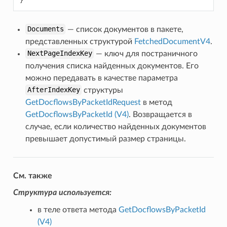
}
Documents
— список документов в пакете,
представленных структурой
FetchedDocumentV4
.
NextPageIndexKey
— ключ для постраничного
получения списка найденных документов. Его
можно передавать в качестве параметра
AfterIndexKey
структуры
GetDocflowsByPacketIdRequest
в метод
GetDocflowsByPacketId (V4)
. Возвращается в
случае, если количество найденных документов
превышает допустимый размер страницы.
См. также
Структура используется:
в теле ответа метода
GetDocflowsByPacketId
(V4)