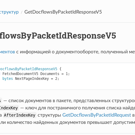
структур
GetDocflowsByPacketIdResponseV5
flowsByPacketIdResponseV5
ментов
с информацией о документообороте, полученный м
DocflowsByPacketIdResponseV5
{
d
FetchedDocumentV5
Documents
=
1
;
l
bytes
NextPageIndexKey
=
2
;
s
— список документов в пакете, представленных структур
IndexKey
— ключ для постраничного получения списка найде
ра
AfterIndexKey
структуры
GetDocflowsByPacketIdRequest
в
если количество найденных документов превышает допусти