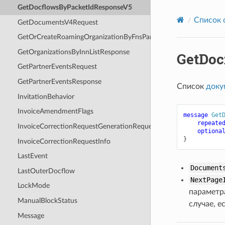
GetDocflowsByPacketIdResponseV5
Список 
GetDocumentsV4Request
GetOrCreateRoamingOrganizationByFnsParticipantIdRequest
GetOrganizationsByInnListResponse
GetDoc
GetPartnerEventsRequest
GetPartnerEventsResponse
Cписок
доку
InvitationBehavior
InvoiceAmendmentFlags
message
Get
repeate
InvoiceCorrectionRequestGenerationRequestV2
optiona
}
InvoiceCorrectionRequestInfo
LastEvent
Document
LastOuterDocflow
NextPage
LockMode
парамет
ManualBlockStatus
случае, 
Message