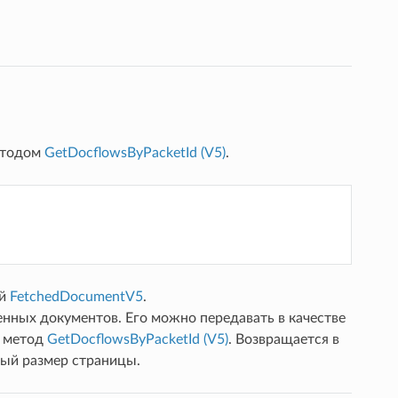
етодом
GetDocflowsByPacketId (V5)
.
ой
FetchedDocumentV5
.
нных документов. Его можно передавать в качестве
 метод
GetDocflowsByPacketId (V5)
. Возвращается в
мый размер страницы.