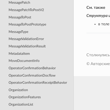
MessagePatch
См. также
MessagePatchToPostV2
Структура и
MessageToPost
в теле
MessageToPostPrototype
MessageType
MessageValidationError
MessageValidationResult
MetadataItem
Столкнулись
MoveDocumentInfo
© Авторские
OperatorConfirmationBehavior
OperatorConfirmationDocflow
OperatorConfirmationReceiptBehavior
Organization
OrganizationFeatures
OrganizationList