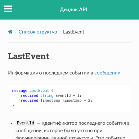
Диадок API
Список структур
LastEvent
LastEvent
Информация о последнем событии в
сообщении
.
message
LastEvent
{
required
string
EventId
=
1
;
required
Timestamp
Timestamp
=
2
;
}
EventId
— идентификатор последнего события в
сообщении, которое было учтено при
формировании данной структуры. Это событие