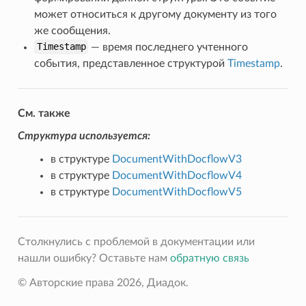
может относиться к другому документу из того
же сообщения.
Timestamp
— время последнего учтенного
события, представленное структурой
Timestamp
.
См. также
Структура используется:
в структуре
DocumentWithDocflowV3
в структуре
DocumentWithDocflowV4
в структуре
DocumentWithDocflowV5
Столкнулись с проблемой в документации или
нашли ошибку? Оставьте нам
обратную связь
© Авторские права 2026, Диадок.