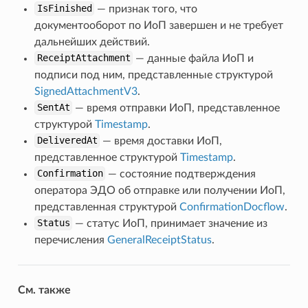
IsFinished
— признак того, что
документооборот по ИоП завершен и не требует
дальнейших действий.
ReceiptAttachment
— данные файла ИоП и
подписи под ним, представленные структурой
SignedAttachmentV3
.
SentAt
— время отправки ИоП, представленное
структурой
Timestamp
.
chment
DeliveredAt
— время доставки ИоП,
представленное структурой
Timestamp
.
Confirmation
— состояние подтверждения
оператора ЭДО об отправке или получении ИоП,
представленная структурой
ConfirmationDocflow
.
Status
— статус ИоП, принимает значение из
перечисления
GeneralReceiptStatus
.
См. также