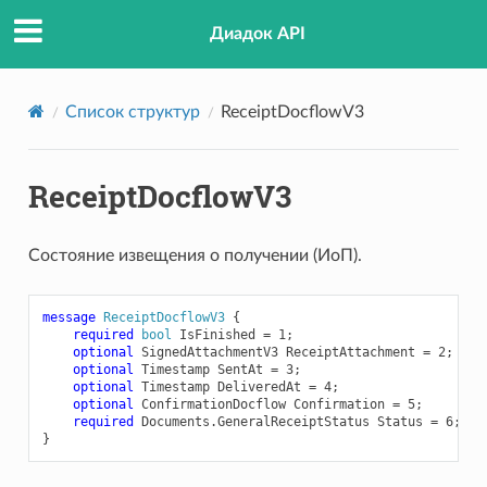
Диадок API
Список структур
ReceiptDocflowV3
ior
ReceiptDocflowV3
Состояние извещения о получении (ИоП).
message
ReceiptDocflowV3
{
required
bool
IsFinished
=
1
;
optional
SignedAttachmentV3
ReceiptAttachment
=
2
;
optional
Timestamp
SentAt
=
3
;
optional
Timestamp
DeliveredAt
=
4
;
optional
ConfirmationDocflow
Confirmation
=
5
;
required
Documents.GeneralReceiptStatus
Status
=
6
;
}