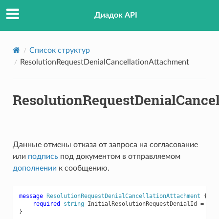
achment
Диадок API
Список структур
ResolutionRequestDenialCancellationAttachment
ResolutionRequestDenialCancel
Данные отмены отказа от запроса на согласование
или
подпись
под документом в отправляемом
дополнении
к сообщению.
message
ResolutionRequestDenialCancellationAttachment
{
required
string
InitialResolutionRequestDenialId
=
1
;
}