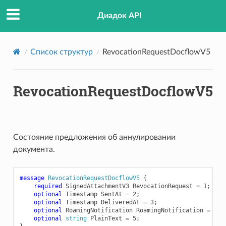
Диадок API
Список структур
RevocationRequestDocflowV5
RevocationRequestDocflowV5
Состояние предложения об аннулировании
документа.
message
RevocationRequestDocflowV5
{
required
SignedAttachmentV3
RevocationRequest
=
1
;
optional
Timestamp
SentAt
=
2
;
optional
Timestamp
DeliveredAt
=
3
;
optional
RoamingNotification
RoamingNotification
=
4
;
optional
string
PlainText
=
5
;