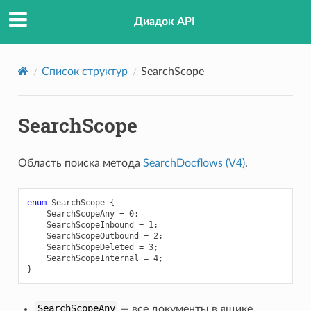
Диадок API
Список структур
SearchScope
SearchScope
Область поиска метода
SearchDocflows (V4)
.
enum
SearchScope
{
SearchScopeAny
=
0
;
SearchScopeInbound
=
1
;
SearchScopeOutbound
=
2
;
SearchScopeDeleted
=
3
;
SearchScopeInternal
=
4
;
}
SearchScopeAny
— все документы в ящике.