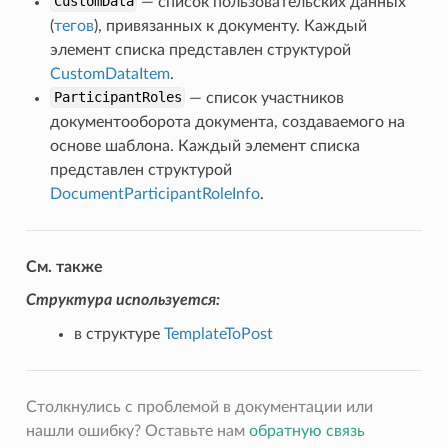
CustomData
— список пользовательских данных
(
тегов
), привязанных к документу. Каждый
элемент списка представлен структурой
ent
CustomDataItem
.
ParticipantRoles
— список участников
документооборота документа, создаваемого на
основе шаблона. Каждый элемент списка
представлен структурой
DocumentParticipantRoleInfo
.
См. также
Структура используется:
в структуре
TemplateToPost
Столкнулись с проблемой в документации или
нашли ошибку? Оставьте нам
обратную связь