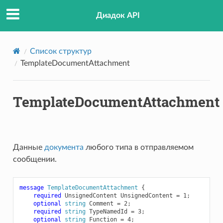
Диадок API
Список структур
TemplateDocumentAttachment
TemplateDocumentAttachment
Данные
документа
любого типа в отправляемом
сообщении.
message
TemplateDocumentAttachment
{
required
UnsignedContent
UnsignedContent
=
1
;
optional
string
Comment
=
2
;
required
string
TypeNamedId
=
3
;
optional
string
Function
=
4
;