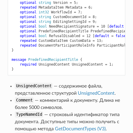
optional
string
Version
=
5
;
repeated
MetadataItem
Metadata
=
6
;
optional
int32
WorkflowId
=
7
;
optional
string
CustomDocumentId
=
8
;
optional
string
EditingSettingId
=
9
;
optional
bool
NeedRecipientSignature
=
10
[
default
=
f
optional
PredefinedRecipientTitle
PredefinedRecipientT
optional
bool
RefusalDisabled
=
12
[
default
=
false
];
repeated
CustomDataItem
CustomData
=
13
;
repeated
DocumentParticipantRoleInfo
ParticipantRoles
}
message
PredefinedRecipientTitle
{
required
UnsignedContent
UnsignedContent
=
1
;
}
UnsignedContent
— содержимое файла,
представленное структурой
UnsignedContent
.
Comment
— комментарий к документу. Длина не
более 5000 символов.
TypeNamedId
— строковый идентификатор типа
документа. Доступные типы можно получить с
помощью метода
GetDocumentTypes (V3)
.