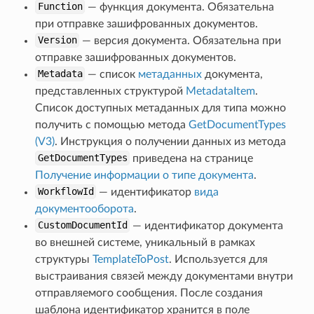
Function
— функция документа. Обязательна
при отправке зашифрованных документов.
Version
— версия документа. Обязательна при
отправке зашифрованных документов.
Metadata
— список
метаданных
документа,
представленных структурой
MetadataItem
.
Список доступных метаданных для типа можно
получить с помощью метода
GetDocumentTypes
(V3)
. Инструкция о получении данных из метода
GetDocumentTypes
приведена на странице
Получение информации о типе документа
.
WorkflowId
— идентификатор
вида
документооборота
.
CustomDocumentId
— идентификатор документа
во внешней системе, уникальный в рамках
структуры
TemplateToPost
. Используется для
выстраивания связей между документами внутри
отправляемого сообщения. После создания
шаблона идентификатор хранится в поле