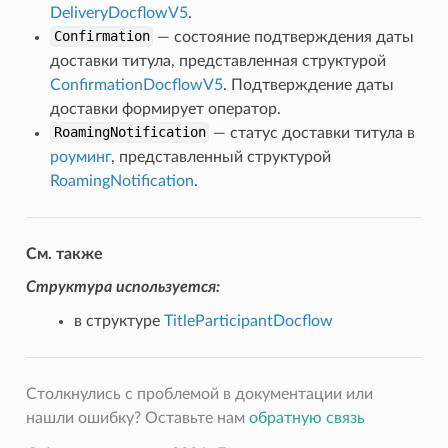
DeliveryDocflowV5
.
Confirmation
— состояние подтверждения даты
ent
доставки титула, представленная структурой
ConfirmationDocflowV5
. Подтверждение даты
доставки формирует оператор.
RoamingNotification
— статус доставки титула в
роуминг
, представленный структурой
RoamingNotification
.
См. также
Структура используется:
в структуре
TitleParticipantDocflow
Столкнулись с проблемой в документации или
нашли ошибку? Оставьте нам
обратную связь