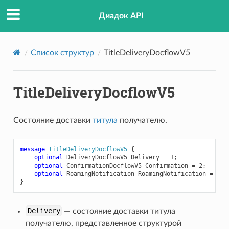
Диадок API
Список структур
TitleDeliveryDocflowV5
TitleDeliveryDocflowV5
Состояние доставки
титула
получателю.
message
TitleDeliveryDocflowV5
{
optional
DeliveryDocflowV5
Delivery
=
1
;
optional
ConfirmationDocflowV5
Confirmation
=
2
;
optional
RoamingNotification
RoamingNotification
=
3
;
}
Delivery
— состояние доставки титула
получателю, представленное структурой