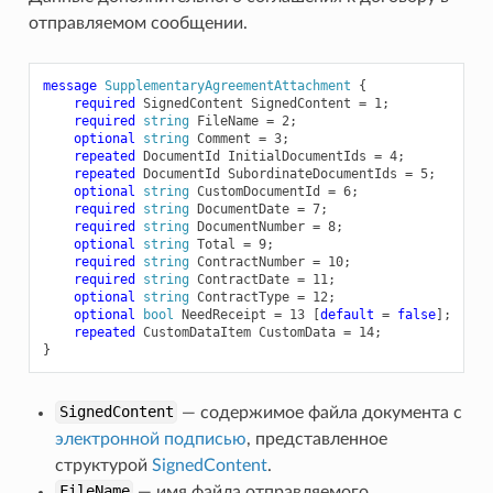
отправляемом сообщении.
message
SupplementaryAgreementAttachment
{
required
SignedContent
SignedContent
=
1
;
required
string
FileName
=
2
;
optional
string
Comment
=
3
;
repeated
DocumentId
InitialDocumentIds
=
4
;
repeated
DocumentId
SubordinateDocumentIds
=
5
;
optional
string
CustomDocumentId
=
6
;
required
string
DocumentDate
=
7
;
required
string
DocumentNumber
=
8
;
optional
string
Total
=
9
;
required
string
ContractNumber
=
10
;
required
string
ContractDate
=
11
;
optional
string
ContractType
=
12
;
optional
bool
NeedReceipt
=
13
[
default
=
false
];
repeated
CustomDataItem
CustomData
=
14
;
}
SignedContent
— содержимое файла документа с
электронной подписью
, представленное
структурой
SignedContent
.
FileName
— имя файла отправляемого