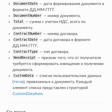
DocumentDate
— дата формирования документа в
формате ДД.ММ.ГГГГ.
ow
DocumentNumber
— номер документа.
Total
— сумма с учетом НДС, всего по
документу.
ContractNumber
— номер договора.
ContractDate
— дата договора в формате
ДД.ММ.ГГГГ.
ContractType
— тип договора.
NeedReceipt
— признак того, что от получателя
требуется сформировать извещение о получении
документа.
CustomData
— список пользовательских данных
flow
(
тегов
), привязанных к документу. Каждый
элемент списка представлен структурой
CustomDataItem
.
См. также