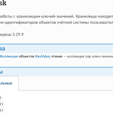
sk
работы с хранилищем ключей-значений. Хранилище находит
ия идентификаторов объектов учётной системы пользовате
версии 5.29.9.
ва
Коллекция
объектов
KeyValue
, чтение
— коллекция пар ключ-значен
ы
альные
)
()
()