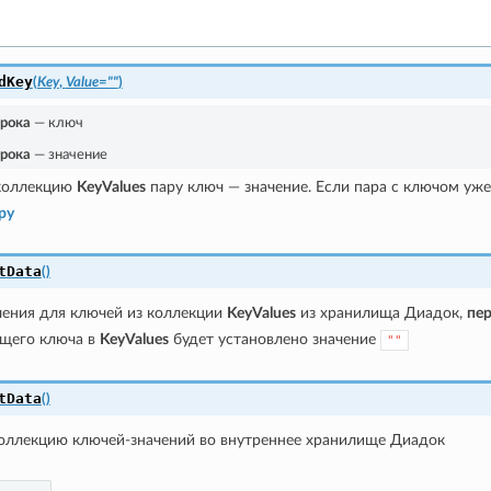
dKey
(
Key
,
Value=""
)
рока
— ключ
рока
— значение
 коллекцию
KeyValues
пару ключ — значение. Если пара с ключом уже 
ру
tData
(
)
чения для ключей из коллекции
KeyValues
из хранилища Диадок,
пе
щего ключа в
KeyValues
будет установлено значение
""
tData
(
)
оллекцию ключей-значений во внутреннее хранилище Диадок