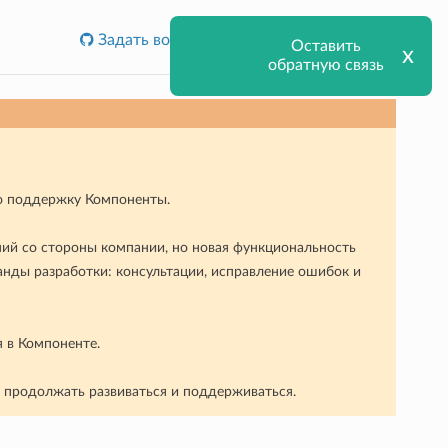
Задать вопрос или сообщить об ошибке
Оставить
х
обратную связь
ую поддержку Компоненты.
ний со стороны компании, но новая функциональность
анды разработки: консультации, исправление ошибок и
я в Компоненте.
т продолжать развиваться и поддерживаться.