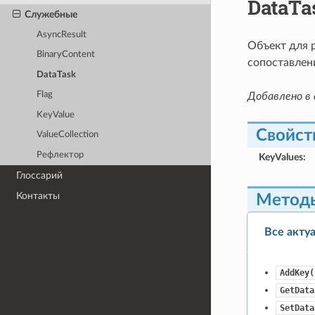
DataTa
Служебные
AsyncResult
Объект для 
BinaryContent
сопоставлен
DataTask
Flag
Добавлено в 
KeyValue
Свойст
ValueCollection
Рефлектор
KeyValues
:
Глоссарий
Контакты
Метод
Все акту
AddKey(
GetData
SetData