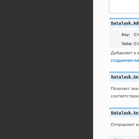
DataTask.
Ad
Key
:
Ст
Value
:
Ст
Добавляет в
созданную па
DataTask.
Ge
Получает зна
соответствую
DataTask.
Se
Отправляет к