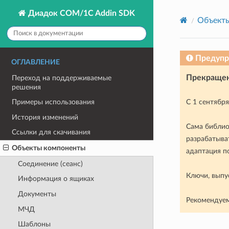
Диадок COM/1C Addin SDK
Объект
Предуп
ОГЛАВЛЕНИЕ
Прекращен
Переход на поддерживаемые
решения
С 1 сентябр
Примеры использования
История изменений
Сама библио
Ссылки для скачивания
разрабатыва
Объекты компоненты
адаптация п
Соединение (сеанс)
Ключи, выпу
Информация о ящиках
Документы
Рекомендуем
МЧД
Шаблоны