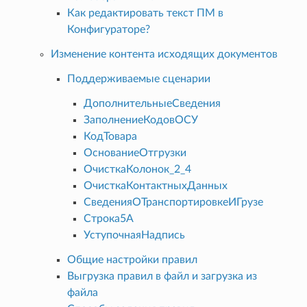
Как редактировать текст ПМ в
Конфигураторе?
Изменение контента исходящих документов
Поддерживаемые сценарии
ДополнительныеСведения
ЗаполнениеКодовОСУ
КодТовара
ОснованиеОтгрузки
ОчисткаКолонок_2_4
ОчисткаКонтактныхДанных
СведенияОТранспортировкеИГрузе
Строка5А
УступочнаяНадпись
Общие настройки правил
Выгрузка правил в файл и загрузка из
файла