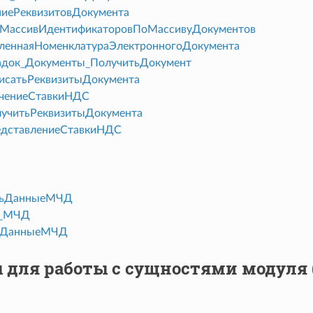
иеРеквизитовДокумента
ьМассивИдентификаторовПоМассивуДокументов
леннаяНоменклатураЭлектронногоДокумента
док_Документы_ПолучитьДокумент
исатьРеквизитыДокумента
чениеСтавкиНДС
учитьРеквизитыДокумента
дставлениеСтавкиНДС
тьДанныеМЧД
т_МЧД
ьДанныеМЧД
 для работы с сущностями модуля 