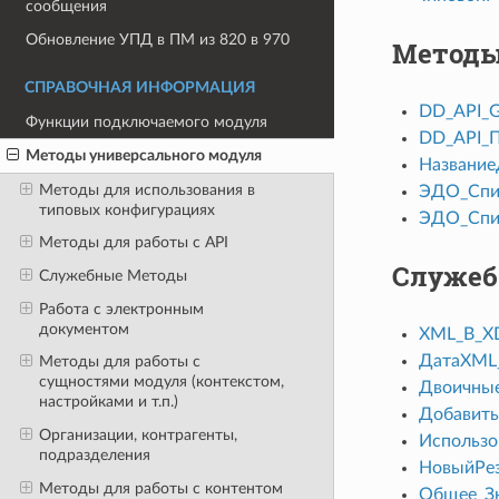
сообщения
Обновление УПД в ПМ из 820 в 970
Методы 
СПРАВОЧНАЯ ИНФОРМАЦИЯ
DD_API_G
Функции подключаемого модуля
DD_API_
Методы универсального модуля
Название
Методы для использования в
ЭДО_Спи
типовых конфигурациях
ЭДО_Спи
Методы для работы с API
Служеб
Служебные Методы
Работа с электронным
документом
XML_В_X
ДатаXML
Методы для работы с
сущностями модуля (контекстом,
Двоичные
настройками и т.п.)
Добавит
Организации, контрагенты,
Использо
подразделения
НовыйРез
Методы для работы с контентом
Общее_Зн