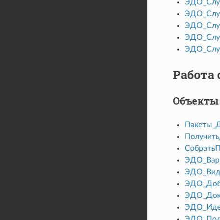
ЭДО_Слу
ЭДО_Служ
ЭДО_Слу
ЭДО_Слу
ЭДО_Слу
Работа
Объекты
Пакеты_
Получит
СобратьП
ЭДО_Вар
ЭДО_Вид
ЭДО_Доб
ЭДО_Док
ЭДО_Иде
ЭДО_Под