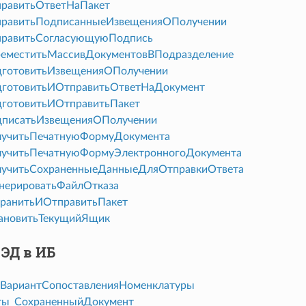
равитьОтветНаПакет
равитьПодписанныеИзвещенияОПолучении
равитьСогласующуюПодпись
еместитьМассивДокументовВПодразделение
готовитьИзвещенияОПолучении
готовитьИОтправитьОтветНаДокумент
готовитьИОтправитьПакет
писатьИзвещенияОПолучении
учитьПечатнуюФормуДокумента
учитьПечатнуюФормуЭлектронногоДокумента
учитьСохраненныеДанныеДляОтправкиОтвета
нерироватьФайлОтказа
ранитьИОтправитьПакет
ановитьТекущийЯщик
ЭД в ИБ
ВариантСопоставленияНоменклатуры
ты_СохраненныйДокумент