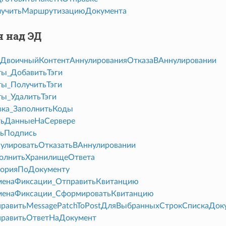
учитьМаршрутизациюДокумента
 над ЭД
ДвоичныйКонтентАннулированияОтказаВАннулировании
ы_ДобавитьТэги
ы_ПолучитьТэги
ы_УдалитьТэги
вка_ЗаполнитьКоды
тьДанныеНаСервере
тьПодпись
лироватьОтказатьВАннулировании
олнитьХранилищеОтвета
орияПоДокументу
енаФиксации_ОтправитьКвитанцию
енаФиксации_СформироватьКвитанцию
авитьMessagePatchToPostДляВыбранныхСтрокСпискаДок
равитьОтветНаДокумент