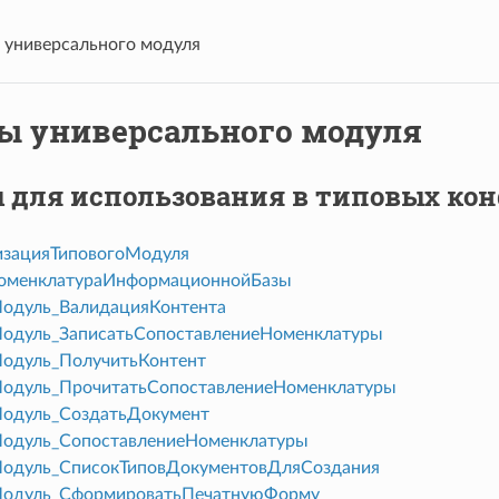
универсального модуля
ы универсального модуля
 для использования в типовых ко
зацияТиповогоМодуля
оменклатураИнформационнойБазы
одуль_ВалидацияКонтента
одуль_ЗаписатьСопоставлениеНоменклатуры
одуль_ПолучитьКонтент
одуль_ПрочитатьСопоставлениеНоменклатуры
одуль_СоздатьДокумент
одуль_СопоставлениеНоменклатуры
одуль_СписокТиповДокументовДляСоздания
Модуль_СформироватьПечатнуюФорму