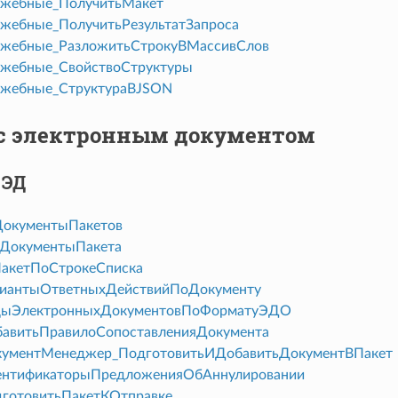
жебные_ПолучитьМакет
ебные_ПолучитьРезультатЗапроса
жебные_РазложитьСтрокуВМассивСлов
жебные_СвойствоСтруктуры
жебные_СтруктураВJSON
 с электронным документом
 ЭД
ДокументыПакетов
ьДокументыПакета
акетПоСтрокеСписка
иантыОтветныхДействийПоДокументу
ыЭлектронныхДокументовПоФорматуЭДО
авитьПравилоСопоставленияДокумента
ументМенеджер_ПодготовитьИДобавитьДокументВПакет
нтификаторыПредложенияОбАннулировании
готовитьПакетКОтправке