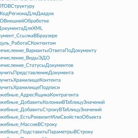
DTOВСтруктуру
ьКодРегионаДляДиадок
яОВнешнейОбработке
ДокументаДляXML
умент_СсылкаВБраузере
уль_РаботаСКонтентом
ечисление_ВариантыОтветаПоДокументу
ечисление_ВидыЭДО
ечисление_СтатусыДокументов
учитьПредставлениеДокумента
учитьХранилищеКонтента
учитьХранилищеПодписи
жебные_АдресЯщикаКонтрагента
жебные_ДобавитьКолонкиВТаблицуЗначений
жебные_ДобавитьСтрокуВТаблицуЗначений
жебные_ЕстьРеквизитИлиСвойствоОбъекта
жебные_МассивВСтроку
жебные_ПодставитьПараметрыВСтроку