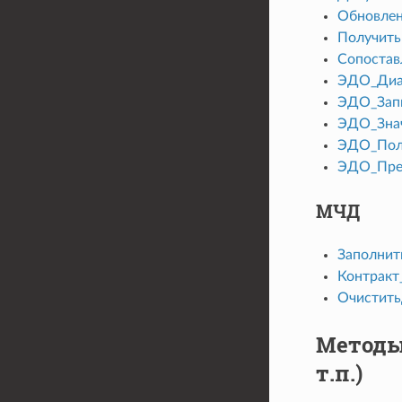
Обновлен
Получит
Сопостав
ЭДО_Диа
ЭДО_Зап
ЭДО_Зна
ЭДО_Пол
ЭДО_Пре
МЧД
Заполни
Контрак
Очистит
Методы
т.п.)