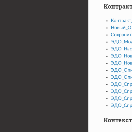
Контракт
Контракт
Новый_О
Сохранит
ЭДО_Мод
ЭДО_Нас
ЭДО_Нов
ЭДО_Нов
ЭДО_Опи
ЭДО_Опи
ЭДО_Спр
ЭДО_Спр
ЭДО_Спр
ЭДО_Спра
Контекст