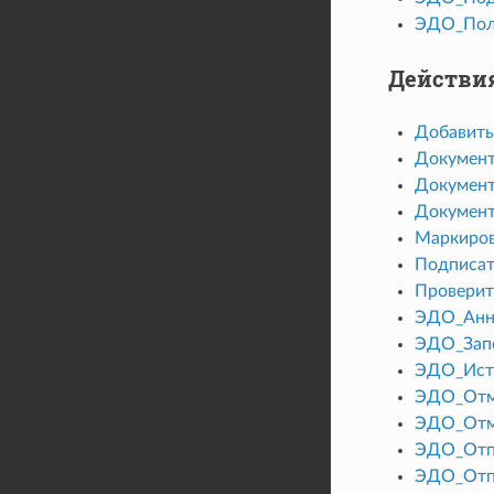
ЭДО_Пол
Действия
Добавить
Документ
Документ
Документ
Маркиро
Подписа
Провери
ЭДО_Анну
ЭДО_Зап
ЭДО_Ист
ЭДО_Отм
ЭДО_Отм
ЭДО_Отпр
ЭДО_Отп