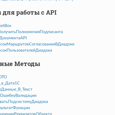
для работы с API
etBox
ПолучитьПолномочияПодписанта
ДокументаAPI
сокМаршрутовСогласованияВДиадоке
сокПользователейДиадока
ные Методы
DTO
_в_Дата1С
Данные_В_Текст
ьОшибкуВалидации
ватьПодсистемуДиадока
ультатФункции
аченияРеквизитовОбъекта