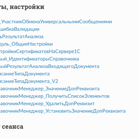
ы, настройки
_УчастникОбменаУниверсальнымиСообщениями
шибкаВалидации
ьРезультатАнализа
уль_ОбщиеНастройки
тройкиСертификатовНаСервере1С
ый_ИдентификаторыСправочника
ыйРезультатАнализаВходящегоДокумента
саниеТипаДокумента
саниеТипаДокумента_V2
авочникМенеджер_ЗначениеДопРеквизита
авочникМенеджер_ПолучитьСписокЭлементов
авочникМенеджер_УдалитьДопРеквизит
вочникМенеджер_УстановитьЗначениеДопРеквизита
 сеанса