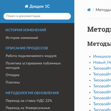
Диадок 1С
Методы 
Метод
ИСТОРИЯ ИЗМЕНЕНИЙ
История изменений
Методы
ОПИСАНИЕ ПРОЦЕССОВ
Работа подключаемого модуля
Инициали
Новый_Н
Политика устаревания публичных
методов
ТиповойМ
ТиповойМ
Отладка
ТиповойМ
Плагины
ТиповойМ
ТиповойМ
МЕТОДОЛОГИЯ ОБНОВЛЕНИЯ
ТиповойМ
Переход на ставку НДС 22%
ТиповойМ
Переход на Универсальные
Типовой