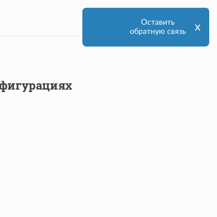
Оставить
х
обратную связь
нфигурациях