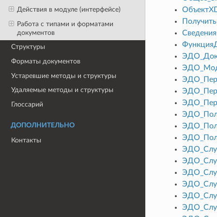
ОбъектX
Действия в модуле (интерфейсе)
Получит
Работа с типами и форматами
документов
Сведени
Функция
Структуры
ЭДО_Док
Форматы документов
ЭДО_Мод
Устаревшие методы и структуры
ЭДО_Пер
Удаляемые методы и структуры
ЭДО_Пер
ЭДО_Пер
Глоссарий
ЭДО_Пол
ДОПОЛНИТЕЛЬНО
ЭДО_Пол
ЭДО_Пол
Контакты
ЭДО_Слу
ЭДО_Слу
ЭДО_Слу
ЭДО_Слу
ЭДО_Слу
ЭДО_Слу