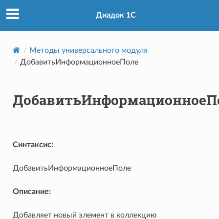
Диадок 1С
Методы универсального модуля
ДобавитьИнформационноеПоле
ДобавитьИнформационноеП
Синтаксис:
ДобавитьИнформационноеПоле
Описание:
нт
Добавляет новый элемент в коллекцию