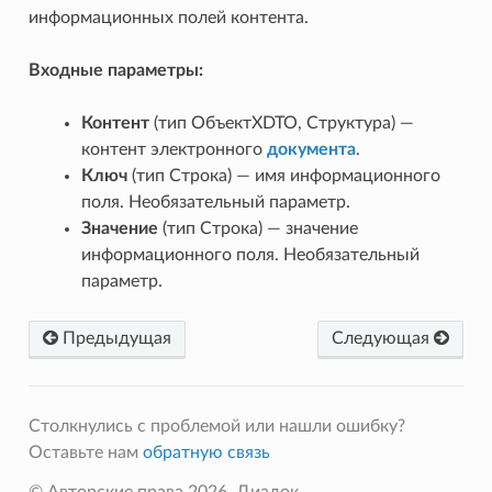
я
информационных полей контента.
Входные параметры:
ркируемыхТоваров
Контент
(тип ОбъектXDTO, Структура) —
ируемыхТоваров
контент электронного
документа
.
Ключ
(тип Строка) — имя информационного
поля. Необязательный параметр.
Значение
(тип Строка) — значение
информационного поля. Необязательный
ляДокумента
параметр.
ентВходящегоДокумента
ентаXML
Предыдущая
Следующая
Столкнулись с проблемой или нашли ошибку?
Оставьте нам
обратную связь
© Авторские права 2026, Диадок.