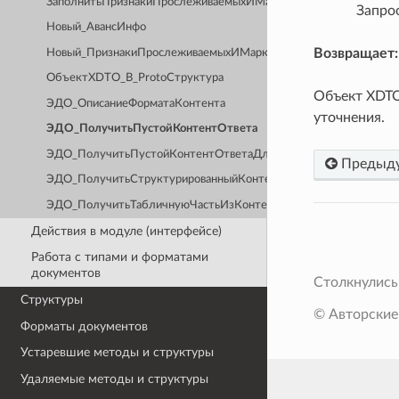
ЗаполнитьПризнакиПрослеживаемыхИМаркируемыхТоваров
Запро
Новый_АвансИнфо
Возвращает:
Новый_ПризнакиПрослеживаемыхИМаркируемыхТоваров
ОбъектXDTO_В_ProtoСтруктура
Объект XDTO
ЭДО_ОписаниеФорматаКонтента
уточнения.
ЭДО_ПолучитьПустойКонтентОтвета
ЭДО_ПолучитьПустойКонтентОтветаДляДокумента
Предыд
ЭДО_ПолучитьСтруктурированныйКонтентВходящегоДокумент
ЭДО_ПолучитьТабличнуюЧастьИзКонтентаXML
Действия в модуле (интерфейсе)
Работа с типами и форматами
документов
Столкнулись
Структуры
© Авторские
Форматы документов
Устаревшие методы и структуры
Удаляемые методы и структуры