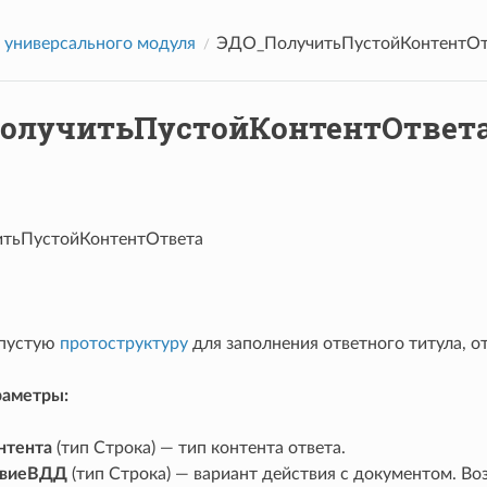
универсального модуля
ЭДО_ПолучитьПустойКонтентОт
олучитьПустойКонтентОтвет
тьПустойКонтентОтвета
 пустую
протоструктуру
для заполнения ответного титула, от
раметры:
нтента
(тип Строка) — тип контента ответа.
твиеВДД
(тип Строка) — вариант действия с документом. В