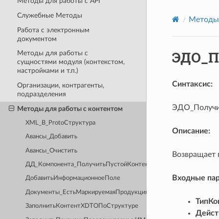
Методы для работы с API
Служебные Методы
Методы 
Работа с электронным
документом
ЭДО_П
Методы для работы с
сущностями модуля (контекстом,
настройками и т.п.)
Синтаксис:
Организации, контрагенты,
подразделения
ЭДО_Получи
Методы для работы с контентом
XML_В_ProtoСтруктура
Описание:
Авансы_Добавить
Авансы_Очистить
Возвращает
ДД_Компонента_ПолучитьПустойКонтент
Входные па
ДобавитьИнформационноеПоле
Документы_ЕстьМаркируемаяПродукция
ТипКо
ЗаполнитьКонтентXDTOПоСтруктуре
Дейс