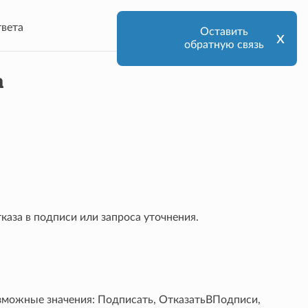
вета
Оставить
х
обратную связь
а
каза в подписи или запроса уточнения.
озможные значения: Подписать, ОтказатьВПодписи,