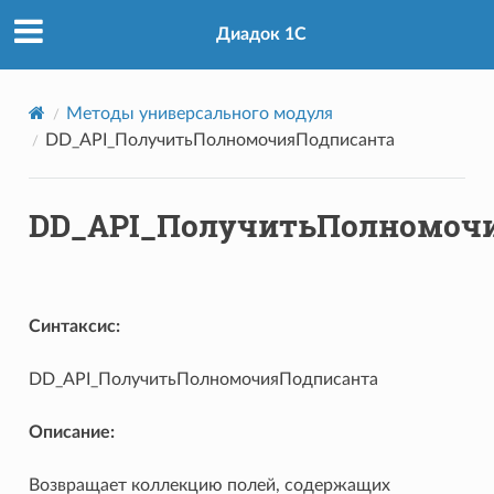
Диадок 1С
Методы универсального модуля
DD_API_ПолучитьПолномочияПодписанта
DD_API_ПолучитьПолномоч
Синтаксис:
DD_API_ПолучитьПолномочияПодписанта
Описание:
Возвращает коллекцию полей, содержащих