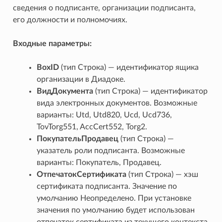
сведения о подписанте, организации подписанта,
его должности и полномочиях.
Входные параметры:
BoxID
(тип Строка) — идентификатор ящика
организации в Диадоке.
ВидДокумента
(тип Строка) — идентификатор
вида электронных документов. Возможные
варианты: Utd, Utd820, Ucd, Ucd736,
TovTorg551, AccCert552, Torg2.
ПокупательПродавец
(тип Строка) —
нта
указатель роли подписанта. Возможные
варианты: Покупатель, Продавец.
иадоке
ОтпечатокСертификата
(тип Строка) — хэш
сертификата подписанта. Значение по
умолчанию Неопределено. При установке
значения по умолчанию будет использован
отпечаток сертификата из текущего контекста