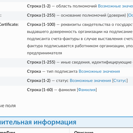
Строка (1-2)
— область полномочий
Возможные значе
*
:
Строка (1-255)
— основание полномочий (доверия) [
О
ertificate
:
Строка (1-100)
— реквизиты свидетельства о государ
выдавшего доверенность организации на подписание 
подписанта счета-фактуры в случае выставления сче
фактура подписывается работником организации, уп
предпринимателя
Строка (1-255)
— иные сведения, идентифицирующие ф
Строка
— тип подписанта
Возможные значения
Строка (1-2)
— статус
Возможные значения
[
Статус
]
Строка (1-60)
— фамилия [
Фамилия
]
ые поля
ительная информация
gnerType
Описание