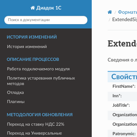
Диадок 1С
Формат
ExtendedSi
ИСТОРИЯ ИЗМЕНЕНИЙ
Extend
История изменений
Сведения о 
ОПИСАНИЕ ПРОЦЕССОВ
Работа подключаемого модуля
Свойст
Политика устаревания публичных
методов
FirstName*
:
Отладка
Inn*
:
Плагины
JobTitle*
:
Organizati
МЕТОДОЛОГИЯ ОБНОВЛЕНИЯ
Переход на ставку НДС 22%
Organizatio
Переход на Универсальные
Patronymic
: