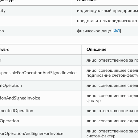
ity
индивидуальный предпринима
представитель юридического 
on
физическое лицо [
ФЛ
]
owers
Описание
r
лицо, ответственное за 
лицо, совершившее сделк
onsibleForOperationAndSignedInvoice
подписание счетов-факт
nOperation
лицо, совершившее сделк
лицо, совершившее сделк
ionAndSignedInvoice
фактур
mentedOperation
лицо, ответственное за
Operation
лицо, совершившее сдел
лицо, ответственное за 
ForOperationAndSignerForInvoice
счетов-фактур