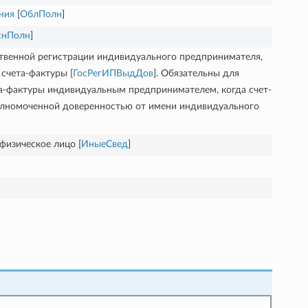
ния
[
ОблПолн
]
снПолн
]
ственной регистрации индивидуального предпринимателя,
счета-фактуры [
ГосРегИПВыдДов
]. Обязательны для
та-фактуры индивидуальным предпринимателем, когда счет-
олномоченной доверенностью от имени индивидуального
изическое лицо [
ИныеСвед
]