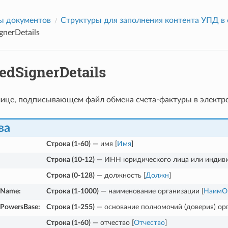
ы документов
Структуры для заполнения контента УПД 
gnerDetails
edSignerDetails
лице, подписывающем файл обмена счета-фактуры в элект
ва
Строка (1-60)
— имя [
Имя
]
Строка (10-12)
— ИНН юридического лица или индиви
Строка (0-128)
— должность [
Должн
]
onName
:
Строка (1-1000)
— наименование организации [
НаимО
nPowersBase
:
Строка (1-255)
— основание полномочий (доверия) орг
Строка (1-60)
— отчество [
Отчество
]