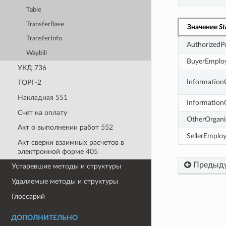
Table
TransferBase
Значение
St
TransferInfo
AuthorizedP
Waybill
BuyerEmplo
УКД 736
Information
ТОРГ-2
Накладная 551
Information
Счет на оплату
OtherOrgani
Акт о выполнении работ 552
SellerEmplo
Акт сверки взаимных расчетов в
электронной форме 405
Предыд
Устаревшие методы и структуры
Удаляемые методы и структуры
Глоссарий
ДОПОЛНИТЕЛЬНО