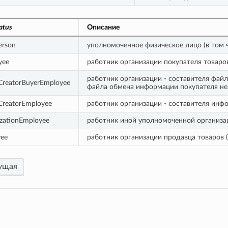
atus
Описание
erson
уполномоченное физическое лицо (в том
yee
работник организации покупателя товаров
работник организации - составителя фай
CreatorBuyerEmployee
файла обмена информации покупателя не
CreatorEmployee
работник организации - составителя инф
zationEmployee
работник иной уполномоченной организа
yee
работник организации продавца товаров (
ущая