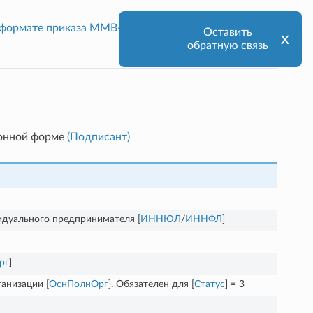
в формате приказа ММВ-7-15/820@
Оставить
х
обратную связь
ронной форме
(Подписант)
дуального предпринимателя [
ИННЮЛ
/
ИННФЛ
]
рг
]
анизации [
ОснПолнОрг
]. Обязателен для [
Статус
] = 3