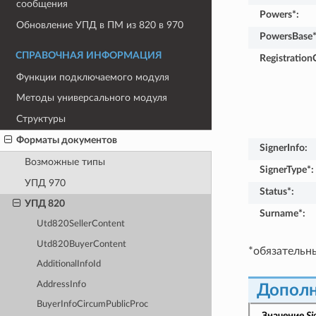
сообщения
Powers*
:
Обновление УПД в ПМ из 820 в 970
PowersBase
СПРАВОЧНАЯ ИНФОРМАЦИЯ
RegistrationC
Функции подключаемого модуля
Методы универсального модуля
Структуры
Форматы документов
SignerInfo
:
Возможные типы
SignerType*
:
УПД 970
Status*
:
УПД 820
Surname*
:
Utd820SellerContent
Utd820BuyerContent
*обязательн
AdditionalInfoId
AddressInfo
Дополн
BuyerInfoCircumPublicProc
Значение
Si