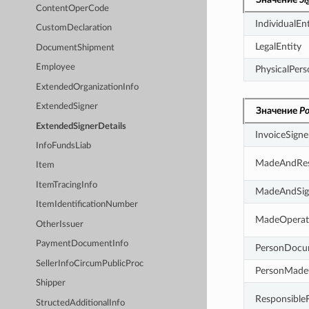
ContentOperCode
IndividualEnt
CustomDeclaration
LegalEntity
DocumentShipment
Employee
PhysicalPers
ExtendedOrganizationInfo
ExtendedSigner
Значение
P
ExtendedSignerDetails
InvoiceSigne
InfoFundsLiab
MadeAndResp
Item
ItemTracingInfo
MadeAndSig
ItemIdentificationNumber
MadeOperat
OtherIssuer
PaymentDocumentInfo
PersonDocu
SellerInfoCircumPublicProc
PersonMade
Shipper
Responsible
StructedAdditionalInfo