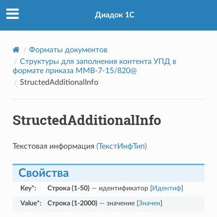
Диадок 1С
Форматы документов
Структуры для заполнения контента УПД в
формате приказа ММВ-7-15/820@
StructedAdditionalInfo
StructedAdditionalInfo
Текстовая информация
(ТекстИнфТип)
Свойства
Key*
:
Строка (1-50)
— идентификатор [
Идентиф
]
Value*
:
Строка (1-2000)
— значение [
Значен
]