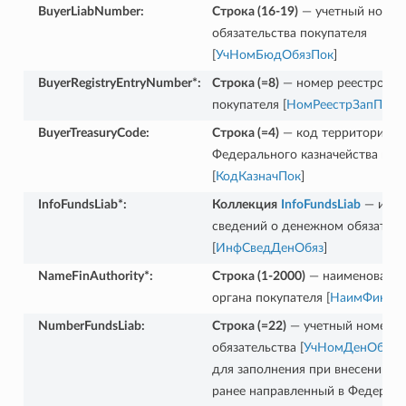
BuyerLiabNumber
:
Строка (16-19)
— учетный номер
обязательства покупателя
[
УчНомБюдОбязПок
]
BuyerRegistryEntryNumber*
:
Строка (=8)
— номер реестровой
покупателя [
НомРеестрЗапПок
]
BuyerTreasuryCode
:
Строка (=4)
— код территориаль
Федерального казначейства пок
[
КодКазначПок
]
InfoFundsLiab*
:
Коллекция
InfoFundsLiab
— инфо
сведений о денежном обязатель
[
ИнфСведДенОбяз
]
NameFinAuthority*
:
Строка (1-2000)
— наименование
органа покупателя [
НаимФинОр
NumberFundsLiab
:
Строка (=22)
— учетный номер д
обязательства [
УчНомДенОбяз
]
для заполнения при внесении и
ранее направленный в Федерал