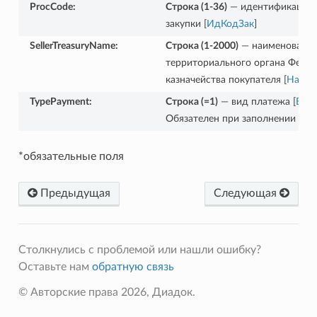
ProcCode
:
Строка (1-36)
— идентификацио
закупки [
ИдКодЗак
]
SellerTreasuryName
:
Строка (1-2000)
— наименовани
территориального органа Феде
казначейства покупателя [
НаимК
TypePayment
:
Строка (=1)
— вид платежа [
Вид
Обязателен при заполнении [
Да
*обязательные поля
Предыдущая
Следующая
Столкнулись с проблемой или нашли ошибку?
Оставьте нам
обратную связь
© Авторские права 2026, Диадок.