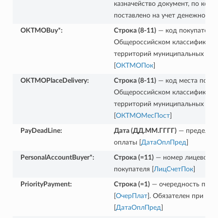
казначейство документ, по кот
поставлено на учет денежное о
OKTMOBuy*
:
Строка (8-11)
— код покупателя 
Общероссийском классификато
территорий муниципальных обр
[
ОКТМОПок
]
OKTMOPlaceDelivery
:
Строка (8-11)
— код места поста
Общероссийском классификато
территорий муниципальных обр
[
ОКТМОМесПост
]
PayDeadLine
:
Дата (ДД.ММ.ГГГГ)
— предельна
оплаты [
ДатаОплПред
]
PersonalAccountBuyer*
:
Строка (=11)
— номер лицевого 
покупателя [
ЛицСчетПок
]
PriorityPayment
:
Строка (=1)
— очередность плат
[
ОчерПлат
]. Обязателен при за
[
ДатаОплПред
]