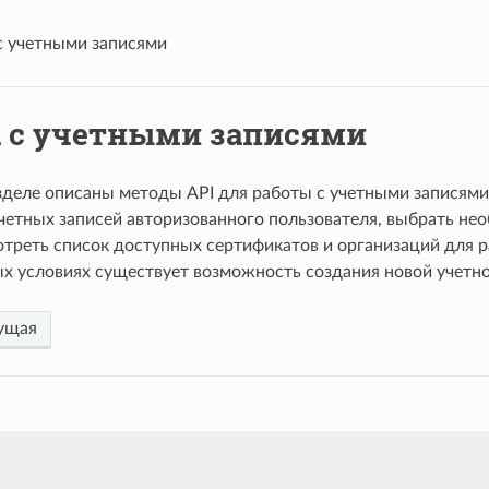
с учетными записями
а с учетными записями
зделе описаны методы API для работы с учетными записям
четных записей авторизованного пользователя, выбрать н
отреть список доступных сертификатов и организаций для ра
х условиях существует возможность создания новой учетно
ущая