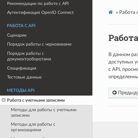
Рекомендации по работе c API
»
Работа 
Аутентификация OpenID Connect
РАБОТА С API
Работ
Сценарии
Порядок работы с черновиками
Порядок работы с
В данном ра
документооборотами
доступных у
Спецификация
с API, просм
определенны
Тестовые данные
МЕТОДЫ API
Предыд
Работа с учетными записями
Методы для работы с учетными
записями
Методы для работы с
организациями