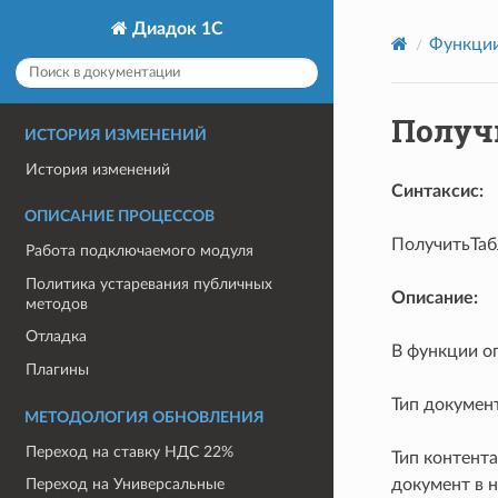
Диадок 1С
Функции
Получ
ИСТОРИЯ ИЗМЕНЕНИЙ
История изменений
Синтаксис:
ОПИСАНИЕ ПРОЦЕССОВ
ПолучитьТа
Работа подключаемого модуля
Политика устаревания публичных
Описание:
методов
Отладка
В функции оп
Плагины
Тип докумен
МЕТОДОЛОГИЯ ОБНОВЛЕНИЯ
Переход на ставку НДС 22%
Тип контент
документ в 
Переход на Универсальные