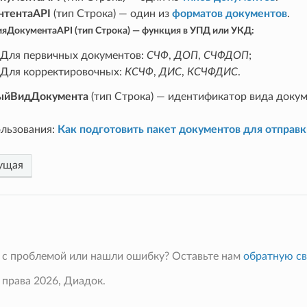
нтентаAPI
(тип Строка) — один из
форматов документов
.
ияДокументаAPI
(тип Строка) — функция в УПД или УКД:
Для первичных документов:
СЧФ
,
ДОП
,
СЧФДОП
;
Для корректировочных:
КСЧФ
,
ДИС
,
КСЧФДИС
.
ыйВидДокумента
(тип Строка) — идентификатор вида докум
льзования:
Как подготовить пакет документов для отправк
ущая
 с проблемой или нашли ошибку? Оставьте нам
обратную св
 права 2026, Диадок.