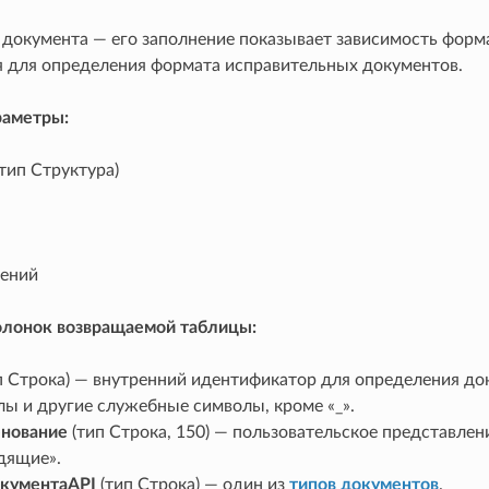
 документа — его заполнение показывает зависимость форма
я для определения формата исправительных документов.
раметры:
тип Структура)
ВидовПакетов
чений
олонок возвращаемой таблицы:
п Строка) — внутренний идентификатор для определения док
лы и другие служебные символы, кроме «_».
нование
(тип Строка, 150) — пользовательское представлен
дящие».
кументаAPI
(тип Строка) — один из
типов документов
.