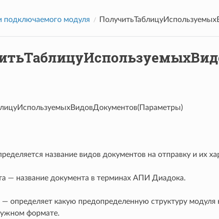
 подключаемого модуля
ПолучитьТаблицуИспользуемых
итьТаблицуИспользуемыхВид
блицуИспользуемыхВидовДокументов(Параметры)
ределяется название видов документов на отправку и их ха
та — название документа в терминах АПИ Диадока.
а — определяет какую предопределенную структуру модуля н
нужном формате.