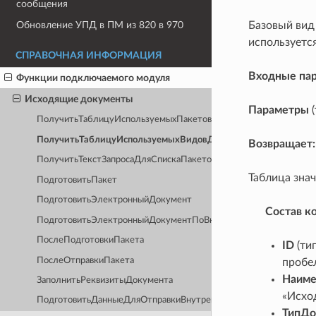
сообщения
Базовый вид
Обновление УПД в ПМ из 820 в 970
используетс
СПРАВОЧНАЯ ИНФОРМАЦИЯ
Входные па
Функции подключаемого модуля
Исходящие документы
Параметры
(
ПолучитьТаблицуИспользуемыхПакетов
ПолучитьТаблицуИспользуемыхВидовДокументов
Возвращает:
ПолучитьТекстЗапросаДляСпискаПакетовНаОтправкуПоМассиву
Таблица зна
ПодготовитьПакет
ПодготовитьЭлектронныйДокумент
Состав к
ПодготовитьЭлектронныйДокументПоВнешнейПечатнойФорме
ПослеПодготовкиПакета
ID
(ти
ПослеОтправкиПакета
пробе
Наиме
ЗаполнитьРеквизитыДокумента
«Исхо
ПодготовитьДанныеДляОтправкиВнутреннихДокументов
ТипДо