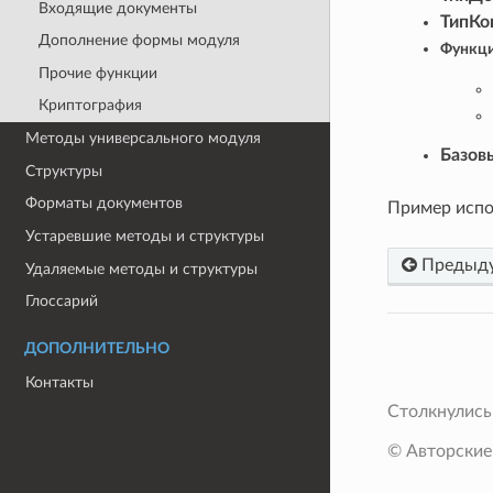
Входящие документы
ТипКо
Дополнение формы модуля
Функц
Прочие функции
Криптография
Методы универсального модуля
Базов
Структуры
Форматы документов
Пример испо
Устаревшие методы и структуры
Предыд
Удаляемые методы и структуры
Глоссарий
ДОПОЛНИТЕЛЬНО
Контакты
Столкнулись
© Авторские