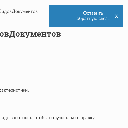
ВидовДокументов
Оставить
х
обратную связь
овДокументов
рактеристики.
адо заполнить, чтобы получить на отправку