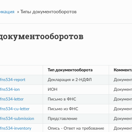
икация
»
Типы документооборотов
документооборотов
Тип документооборота
Коммента
fns534-report
Декларация и 2-НДФЛ
Документ
:fns534-ion
ИОН
Документ
fns534-letter
Письмо в ФНС
Документ
fns534-cu-letter
Письмо из ФНС
Документ
:fns534-submission
Представление
Документ
:fns534-inventory
Опись - Ответ на требование
Документ