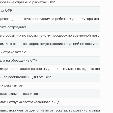
рование справки о расчетах СФР
тах СФР
рекращении отпуска по уходу за ребенком до полутора лет
лате сотрудника
 о событиях по проактивному процессу по временной нетрудоспос
ом, что ответ на запрос недостающих сведений не поступил в уста
к страхователю
теля на обращение СФР
мещении расходов на оплату дополнительных выходных дней для 
ьное сообщение СЭДО от СФР
ых реквизитов
 платежных реквизитов
латы отпуска застрахованного лица
щих документов для оплаты отпуска застрахованного лица