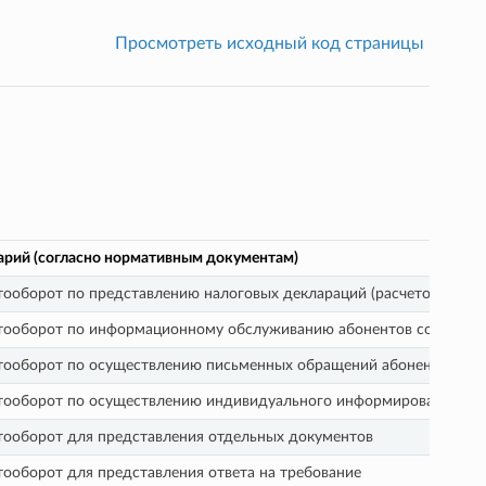
Просмотреть исходный код страницы
рий (согласно нормативным документам)
ооборот по представлению налоговых деклараций (расчетов), бухг
ооборот по информационному обслуживанию абонентов со сторон
ооборот по осуществлению письменных обращений абонентов в н
ооборот по осуществлению индивидуального информирования абон
ооборот для представления отдельных документов
ооборот для представления ответа на требование