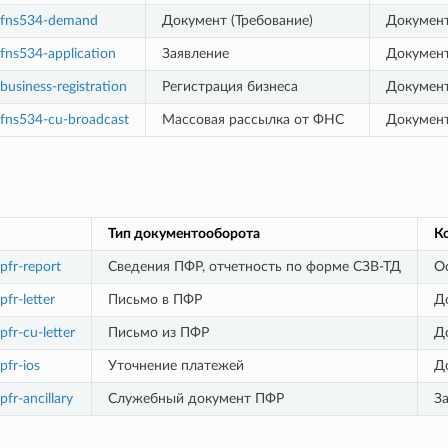
:fns534-demand
Документ (Требование)
Документ
fns534-application
Заявление
Документ
business-registration
Регистрация бизнеса
Документ
:fns534-cu-broadcast
Массовая рассылка от ФНС
Документ
Тип документооборота
К
pfr-report
Сведения ПФР, отчетность по форме СЗВ-ТД
О
fr-letter
Письмо в ПФР
Д
pfr-cu-letter
Письмо из ПФР
Д
pfr-ios
Уточнение платежей
Д
fr-ancillary
Служебный документ ПФР
З