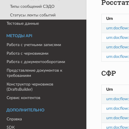
Росста
Типы сообщений СЭДО
Статусы ленты событий
Urn
Тестовые данные
urn:docflow:
МЕТОДЫ API
urn:docflow:s
Работа с учетными записями
urn:docflow:
Работа с черновиками
urn:docflow:
Работа с документооборотами
Представление документов к
СФР
требованиям
Конструктор черновиков
(DraftsBuilder)
Urn
Сервис контентов
urn:docflow:
urn:docflow:
ДОПОЛНИТЕЛЬНО
urn:docflow:
Справка
urn:docflow:
SDK