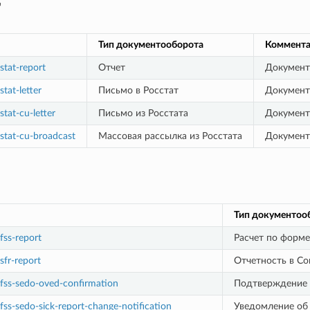
т
Тип документооборота
Коммента
stat-report
Отчет
Документ
tat-letter
Письмо в Росстат
Документ
stat-cu-letter
Письмо из Росстата
Документ
stat-cu-broadcast
Массовая рассылка из Росстата
Документ
Тип документоо
fss-report
Расчет по форм
sfr-report
Отчетность в С
fss-sedo-oved-confirmation
Подтверждение 
fss-sedo-sick-report-change-notification
Уведомление об 