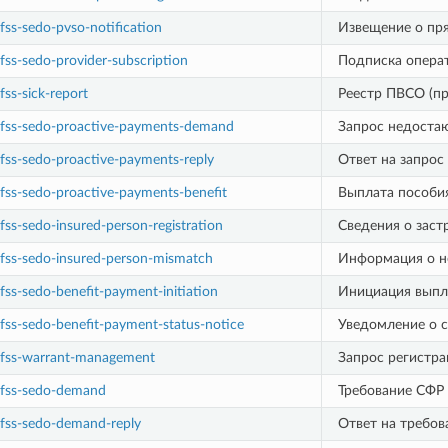
fss-sedo-pvso-notification
Извещение о пр
fss-sedo-provider-subscription
Подписка опера
fss-sick-report
Реестр ПВСО (пр
:fss-sedo-proactive-payments-demand
Запрос недоста
fss-sedo-proactive-payments-reply
Ответ на запрос
fss-sedo-proactive-payments-benefit
Выплата пособи
fss-sedo-insured-person-registration
Сведения о заст
:fss-sedo-insured-person-mismatch
Информация о не
fss-sedo-benefit-payment-initiation
Инициация выпл
fss-sedo-benefit-payment-status-notice
Уведомление о с
:fss-warrant-management
Запрос регистра
:fss-sedo-demand
Требование СФР
:fss-sedo-demand-reply
Ответ на требов