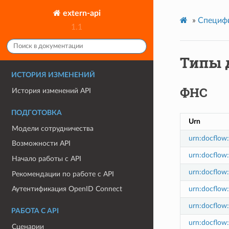
extern-api
»
Специф
1.1
Типы 
ИСТОРИЯ ИЗМЕНЕНИЙ
ФНС
История изменений API
ПОДГОТОВКА
Urn
Модели сотрудничества
urn:docflow:
Возможности API
urn:docflow
Начало работы с API
urn:docflow:
Рекомендации по работе c API
urn:docflow:
Аутентификация OpenID Connect
urn:docflow
РАБОТА С API
urn:docflow
Сценарии