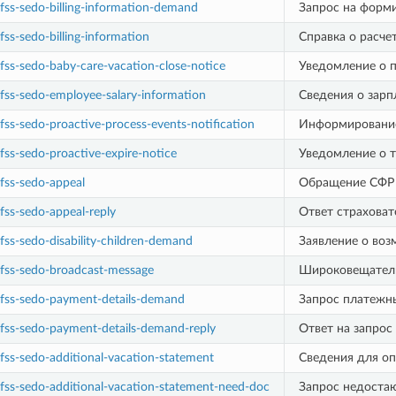
fss-sedo-billing-information-demand
Запрос на форми
fss-sedo-billing-information
Справка о расче
fss-sedo-baby-care-vacation-close-notice
Уведомление о п
fss-sedo-employee-salary-information
Сведения о зарп
fss-sedo-proactive-process-events-notification
Информирование
fss-sedo-proactive-expire-notice
Уведомление о т
fss-sedo-appeal
Обращение СФР 
fss-sedo-appeal-reply
Ответ страхова
fss-sedo-disability-children-demand
Заявление о воз
:fss-sedo-broadcast-message
Широковещател
:fss-sedo-payment-details-demand
Запрос платежн
fss-sedo-payment-details-demand-reply
Ответ на запрос
fss-sedo-additional-vacation-statement
Сведения для оп
fss-sedo-additional-vacation-statement-need-doc
Запрос недостаю