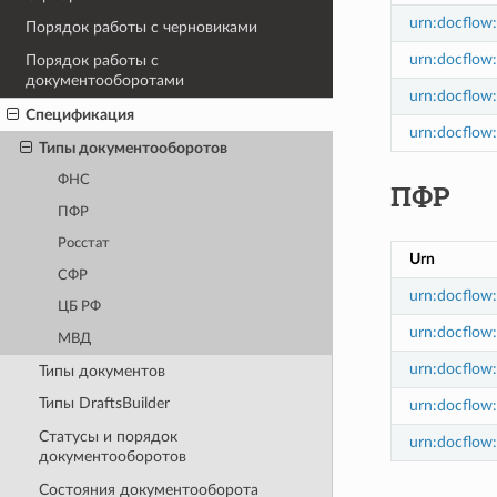
urn:docflow
Порядок работы с черновиками
urn:docflow:
Порядок работы с
документооборотами
urn:docflow:
Спецификация
urn:docflow
Типы документооборотов
ФНС
ПФР
ПФР
Росстат
Urn
СФР
urn:docflow:
ЦБ РФ
urn:docflow:p
МВД
urn:docflow:
Типы документов
Типы DraftsBuilder
urn:docflow:
Статусы и порядок
urn:docflow:p
документооборотов
Состояния документооборота