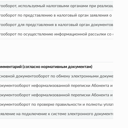
ооборот, используемый налоговыми органами при реализации свои
ооборот по представлению в налоговый орган заявления о ввозе то
ооборот для представления в налоговый орган документов для рег
ооборот по осуществлению информационной рассылки со стороны
омментарий (согласно нормативным документам)
сновной документооборот по обмену электронными документами А
окументооборот неформализованной переписки Абонента и органа
окументооборот неформализованной переписки Абонента и органа
окументооборот по проверке правильности и полноты уплаты Абон
аявление на подключение к системе электронного документооборо