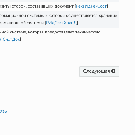
иты сторон, составивших документ [
РеквИдРекСост
]
мационной системе, в которой осуществляется хранение
ормационной системы [
РИдСистХранД
]
ной системе, которая предоставляет техническую
РЛСистДок
]
Следующая
язь