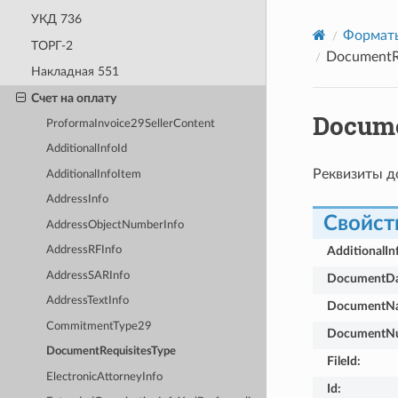
УКД 736
Формат
ТОРГ-2
DocumentRe
Накладная 551
Счет на оплату
Docume
ProformaInvoice29SellerContent
AdditionalInfoId
Реквизиты д
AdditionalInfoItem
AddressInfo
Свойст
AddressObjectNumberInfo
AdditionalIn
AddressRFInfo
AddressSARInfo
DocumentDa
AddressTextInfo
DocumentN
CommitmentType29
DocumentN
DocumentRequisitesType
FileId
:
ElectronicAttorneyInfo
Id
: