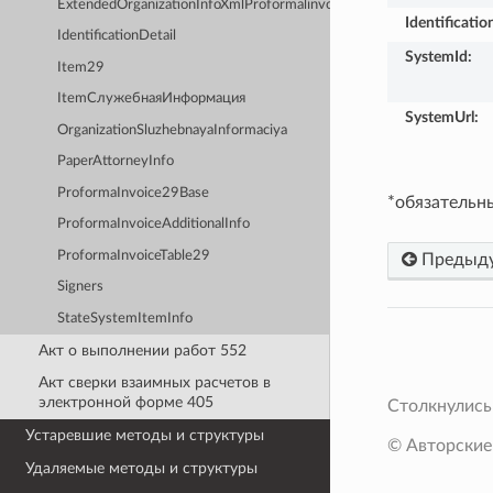
ExtendedOrganizationInfoXmlProformalinvoice29
Identificatio
IdentificationDetail
SystemId
:
Item29
ItemСлужебнаяИнформация
SystemUrl
:
OrganizationSluzhebnayaInformaciya
PaperAttorneyInfo
ProformaInvoice29Base
*обязательн
ProformaInvoiceAdditionalInfo
ProformaInvoiceTable29
Предыд
Signers
StateSystemItemInfo
Акт о выполнении работ 552
Акт сверки взаимных расчетов в
электронной форме 405
Столкнулись
Устаревшие методы и структуры
© Авторские
Удаляемые методы и структуры