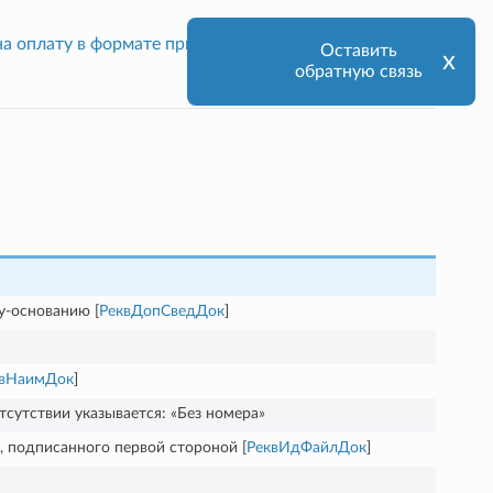
на оплату в формате приказа ЕД-7-26/29@
Оставить
х
обратную связь
у-основанию [
РеквДопСведДок
]
квНаимДок
]
отсутствии указывается: «Без номера»
 подписанного первой стороной [
РеквИдФайлДок
]