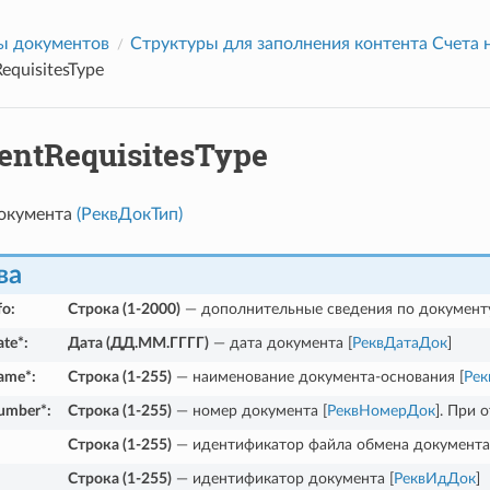
ы документов
Структуры для заполнения контента Счета 
quisitesType
ntRequisitesType
окумента
(РеквДокТип)
ва
fo
:
Строка (1-2000)
— дополнительные сведения по документ
te*
:
Дата (ДД.ММ.ГГГГ)
— дата документа [
РеквДатаДок
]
ame*
:
Строка (1-255)
— наименование документа-основания [
Ре
umber*
:
Строка (1-255)
— номер документа [
РеквНомерДок
]. При 
Строка (1-255)
— идентификатор файла обмена документа,
Строка (1-255)
— идентификатор документа [
РеквИдДок
]