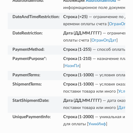
AdditionalInfoId
:
Коллекция
AdditionalInfoId
—
информационное поле документа [
DateAndTimeRestriction
:
Строка (=25)
— ограничение по дате
времени оплаты счета [
ОгранОпДа
DateRestriction
:
Дата (ДД.ММ.ГГГГ)
— ограничение 
оплаты счета [
ОгранОпДат
]
oice29
PaymentMethod
:
Строка (1-255)
— способ оплаты [
С
PaymentPurpose*
:
Строка (1-210)
— назначение плате
[
НазнПл
]
PaymentTerms
:
Строка (1-1000)
— условия оплаты [
ShipmentTerms
:
Строка (1-1000)
— условия оказания
поставки товара или иного [
УслОка
StartShipmentDate
:
Дата (ДД.ММ.ГГГГ)
— дата оказания
поставки товара или иного [
ДатаНа
UniquePaymentInfo
:
Строка (1-2000)
— уникальная инф
для оплаты [
УникИнф
]