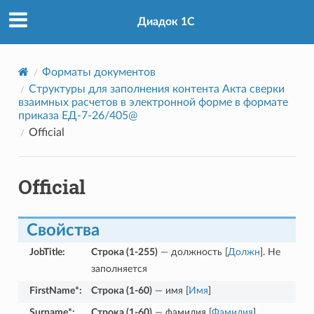
Диадок 1С
Форматы документов
Cтруктуры для заполнения контента Акта сверки
взаимных расчетов в электронной форме в формате
приказа ЕД-7-26/405@
Official
Official
t
Свойства
JobTitle
:
Строка (1-255)
— должность [
Должн
]. Не
заполняется
FirstName*
:
Строка (1-60)
— имя [
Имя
]
Surname*
:
Строка (1-60)
— фамилия [
Фамилия
]