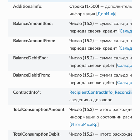
AdditionalInfo
:
Строка (1-500)
— дополнительная
информация [
ДопИнф
]
BalanceAmountEnd
:
Число (15.2)
— сумма сальдо на к
периода сверки кредит [
СальдоКо
BalanceAmountFrom
:
Число (15.2)
— сумма сальдо на н
периода сверки кредит [
СальдоН
BalanceDebitEnd
:
Число (15.2)
— сумма сальдо на к
периода сверки дебет [
СальдоКо
BalanceDebitFrom
:
Число (15.2)
— сумма сальдо на н
периода сверки дебет [
СальдоНа
t
ContractInfo*
:
RecipientContractInfo_Reconciliati
сведения о договоре
TotalConsumptionAmount
:
Число (15.2)
— итого расхождение
информации о состоянии расчето
[
ИтогоРасхКр
]
TotalConsumptionDebit
:
Число (15.2)
— итого расхождение