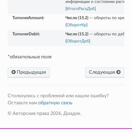
информации о состоянии расчето
[
ИтогоРасхДеб
]
TurnoverAmount
:
Число (15.2)
— обороты по кредит
[
ОборотКр
]
TurnoverDebit
:
Число (15.2)
— обороты по дебету
[
ОборотДеб
]
*обязательные поля
Предыдущая
Следующая
Столкнулись с проблемой или нашли ошибку?
Оставьте нам
обратную связь
© Авторские права 2026, Диадок.