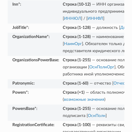
Inn*
:
Строка (10-12)
— ИНН организации
индивидуального предпринимател
[
ИННЮЛ
] / [
ИННФЛ
]
JobTitle*
:
Строка (1-128)
— должность [
Долж
OrganizationName*
:
Строка (1-128)
— наименование орг
[
НаимОрг
]. Обязателен только для
представителя юридического лица
OrganizationsPowerBase
:
Строка (1-255)
— основание полно
организации [
ОснПолнОрг
]. Обяза
работника иной уполномоченной о
Patronymic
:
Строка (1-60)
— отчество [
Отчество
Powers*
:
Строка (=1)
— область полномочий 
(
возможные значения
)
PowersBase*
:
Строка (1-255)
— основание полно
подписанта [
ОснПолн
]
RegistrationCertificate
:
Строка (1-100)
— реквизиты свидете
государственной регистрации