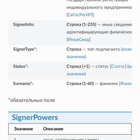
индивидуального предпринимател
[
СвГосРегИП
]
SignerInfo
:
Строка (1-255)
— иные сведения,
идентифицирующие физическое ли
[
ИныеСвед
]
SignerType*
:
Строка
— тип подписанта (
возмож
значения
)
Status*
:
Строка (=1)
— статус [
Статус
] (
возм
значения
)
Surname*
:
Строка (1-60)
— фамилия [
Фамилия
]
*обязательные поля
SignerPowers
Значение
Описание
1
лицо, совершившее сделку