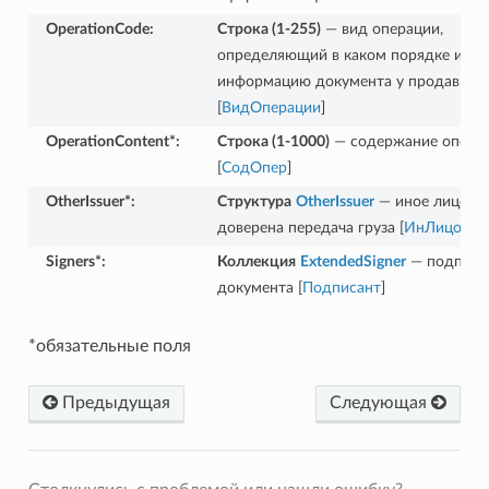
OperationCode
:
Строка (1-255)
— вид операции,
определяющий в каком порядке испо
информацию документа у продавца
[
ВидОперации
]
OperationContent*
:
Строка (1-1000)
— содержание опера
[
СодОпер
]
OtherIssuer*
:
Структура
OtherIssuer
— иное лицо, к
доверена передача груза [
ИнЛицо
]
Signers*
:
Коллекция
ExtendedSigner
— подписа
документа [
Подписант
]
*обязательные поля
Предыдущая
Следующая