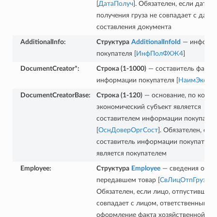
[
ДатаПолуч
]. Обязателен, если дата
получения груза не совпадает с дато
составления документа
AdditionalInfo
:
Структура
AdditionalInfoId
— информ
покупателя [
ИнфПолФХЖ4
]
DocumentCreator*
:
Строка (1-1000)
— составитель файла
информации покупателя [
НаимЭконС
DocumentCreatorBase
:
Строка (1-120)
— основание, по кото
экономический субъект является
составителем информации покупател
[
ОснДоверОргСост
]. Обязателен, есл
составитель информации покупателя
является покупателем
Employee
:
Структура
Employee
— сведения о лиц
передавшем товар [
СвЛицОтпГруз
].
Обязателен, если лицо, отпустившее г
совпадает с лицом, ответственным за
оформление факта хозяйственной жи