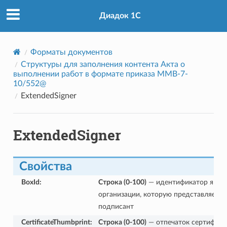
Диадок 1С
Форматы документов
Cтруктуры для заполнения контента Акта о
выполнении работ в формате приказа ММВ-7-
10/552@
ExtendedSigner
ExtendedSigner
Свойства
BoxId
:
Строка (0-100)
— идентификатор ящик
организации, которую представляет
подписант
CertificateThumbprint
:
Строка (0-100)
— отпечаток сертифика