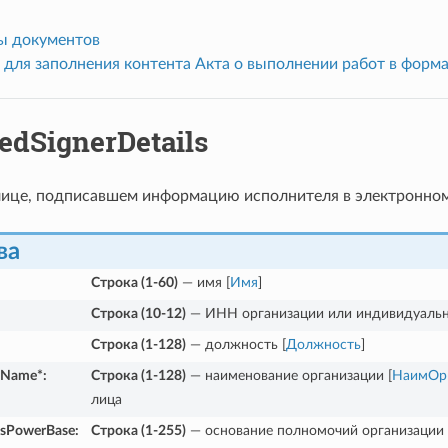
ы документов
 для заполнения контента Акта о выполнении работ в фор
edSignerDetails
лице, подписавшем информацию исполнителя в электронно
ва
Строка (1-60)
— имя [
Имя
]
Строка (10-12)
— ИНН организации или индивидуальн
Строка (1-128)
— должность [
Должность
]
nName*
:
Строка (1-128)
— наименование организации [
НаимОр
лица
nsPowerBase
:
Строка (1-255)
— основание полномочий организации 