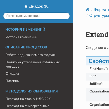
Диадок 1С
Формат
Cтруктуры
ИСТОРИЯ ИЗМЕНЕНИЙ
Extend
История изменений
Сведения о 
ОПИСАНИЕ ПРОЦЕССОВ
Работа подключаемого модуля
Свойст
Политика устаревания публичных
методов
FirstName*
:
Отладка
Inn*
:
Плагины
JobTitle*
:
Organizatio
МЕТОДОЛОГИЯ ОБНОВЛЕНИЯ
Переход на ставку НДС 22%
Organizatio
Переход на Универсальные