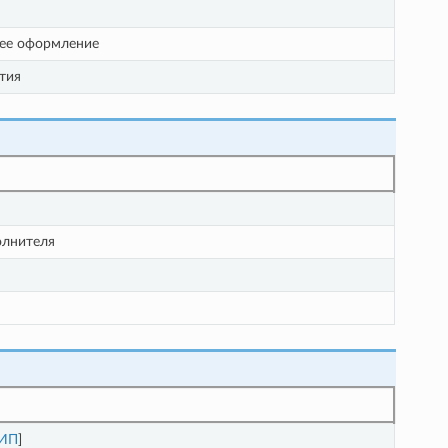
 ее оформление
тия
олнителя
ИП
]