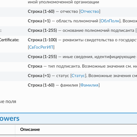
иной уполномоченной организации
Строка (1-60)
— отчество [
Отчество
]
Строка (=1)
— область полномочий [
ОблПолн
]. Возмо
*
:
Строка (1-255)
— основание полномочий подписанта [
ertificate
:
Строка (1-100)
— реквизиты свидетельства о государ
[
СвГосРегИП
]
Строка (1-255)
— иные сведения, идентифицирующие ф
Строка
— тип подписанта. Возможные значения см. н
Строка (=1)
— статус [
Статус
]. Возможные значения см
Строка (1-60)
— фамилия [
Фамилия
]
ые поля
Powers
Описание