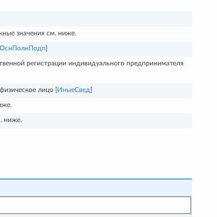
жные значения см. ниже.
ОснПолнПодп
]
ственной регистрации индивидуального предпринимателя
изическое лицо [
ИныеСвед
]
иже.
. ниже.