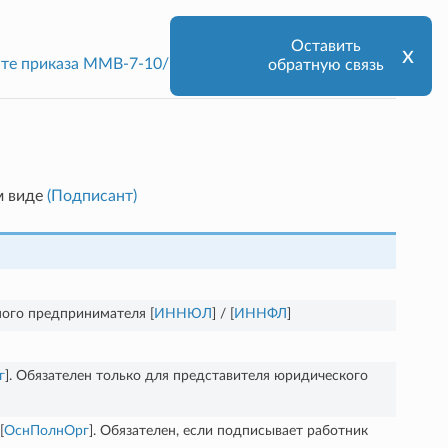
Оставить
х
мате приказа ММВ-7-10/552@
ExtendedSignerDetails
обратную связь
м виде
(Подписант)
ого предпринимателя [
ИННЮЛ
] / [
ИННФЛ
]
г
]. Обязателен только для представителя юридического
[
ОснПолнОрг
]. Обязателен, если подписывает работник