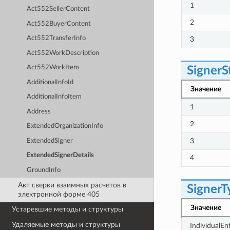
1
Act552SellerContent
2
Act552BuyerContent
Act552TransferInfo
3
Act552WorkDescription
Act552WorkItem
SignerS
AdditionalInfoId
Значение
AdditionalInfoItem
1
Address
2
ExtendedOrganizationInfo
3
ExtendedSigner
ExtendedSignerDetails
4
GroundInfo
Акт сверки взаимных расчетов в
SignerT
электронной форме 405
Значение
Устаревшие методы и структуры
Удаляемые методы и структуры
IndividualEnt