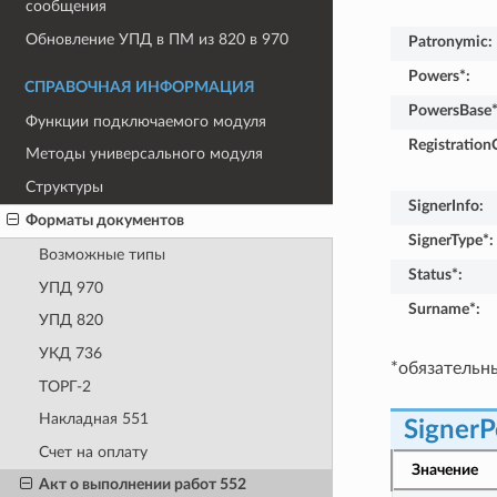
сообщения
Обновление УПД в ПМ из 820 в 970
Patronymic
:
Powers*
:
СПРАВОЧНАЯ ИНФОРМАЦИЯ
PowersBase
Функции подключаемого модуля
RegistrationC
Методы универсального модуля
Структуры
SignerInfo
:
Форматы документов
SignerType*
:
Возможные типы
Status*
:
УПД 970
Surname*
:
УПД 820
УКД 736
*обязательн
ТОРГ-2
Накладная 551
Signer
Счет на оплату
Значение
Акт о выполнении работ 552