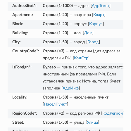
AddressText*
:
Строка (1-1000)
— адрес [
АдрТекст
]
Apartment
:
Строка (1-20)
— квартира [
Кварт
]
Block
:
Строка (1-20)
— корпус [
Корпус
]
Building
:
Строка (1-20)
— дом [
Дом
]
City
:
Строка (1-50)
— город [
Город
]
CountryCode*
:
Строка (=3)
— код страны (для адреса за
пределами РФ) [
КодСтр
]
IsForeign*
:
Булево
— признак того, что адрес является
иностранным (за пределами РФ). Если
установлен признак Истина, тогда будет
заполнен [
АдрИнф
]
Locality
:
Строка (1-50)
— населенный пункт
[
НаселПункт
]
RegionCode*
:
Строка (=2)
— код региона РФ [
КодРегион
]
Street
:
Строка (1-50)
— улица [
Улица
]