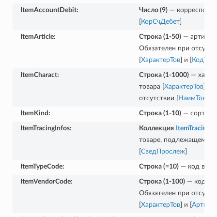
ItemAccountDebit
:
Число (9)
— корреспонди
[
КорСчДебет
]
ItemArticle
:
Строка (1-50)
— артикул 
Обязателен при отсутств
[
ХарактерТов
] и [
КодТов
]
ItemCharact
:
Строка (1-1000)
— харак
товара [
ХарактерТов
]. О
отсутствии [
НаимТов
], [
К
ItemKind
:
Строка (1-10)
— сорт тов
ItemTracingInfos
:
Коллекция
ItemTracingIn
товаре, подлежащем пр
[
СведПрослеж
]
ItemTypeCode
:
Строка (=10)
— код вида 
ItemVendorCode
:
Строка (1-100)
— код тов
Обязателен при отсутств
[
ХарактерТов
] и [
Артикул