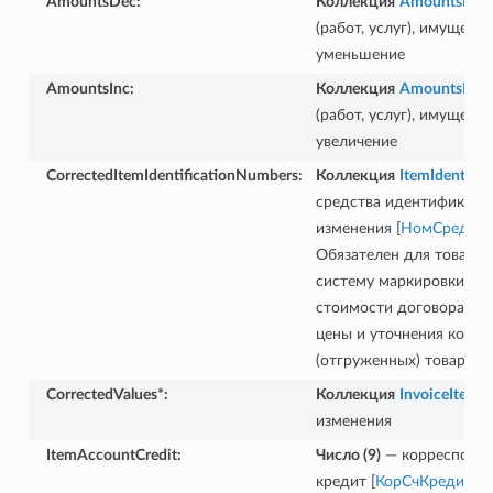
AmountsDec
:
Коллекция
AmountsDiff
(работ, услуг), имущест
уменьшение
AmountsInc
:
Коллекция
AmountsDiff
(работ, услуг), имущест
увеличение
CorrectedItemIdentificationNumbers
:
Коллекция
ItemIdentifi
средства идентификаци
изменения [
НомСредИде
Обязателен для товаров
систему маркировки, в 
стоимости договора в с
цены и уточнения колич
(отгруженных) товаров
CorrectedValues*
:
Коллекция
InvoiceItemFi
изменения
ItemAccountCredit
:
Число (9)
— корреспонди
кредит [
КорСчКредит
]