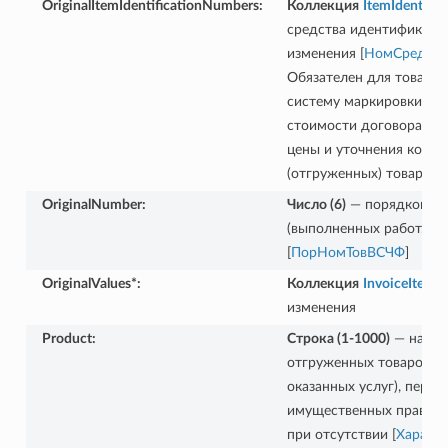
OriginalItemIdentificationNumbers
:
Коллекция
ItemIdentifi
средства идентификаци
изменения [
НомСредИд
Обязателен для товаров
систему маркировки, в 
стоимости договора в с
цены и уточнения колич
(отгруженных) товаров
OriginalNumber
:
Число (6)
— порядковый 
(выполненных работ, ока
[
ПорНомТовВСЧФ
]
OriginalValues*
:
Коллекция
InvoiceItemFi
изменения
Product
:
Строка (1-1000)
— наиме
отгруженных товаров (в
оказанных услуг), пере
имущественных прав [
Н
при отсутствии [
Характе