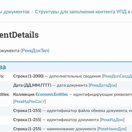
ы документов
Структуры для заполнения контента УПД в
ntDetails
окумента
(РеквДокТип)
ва
fo
:
Строка (1-2000)
— дополнительные сведения [
РеквДопСведД
Дата (ДД.ММ.ГГГГ)
— дата документа [
РеквДатаДок
]
ities
:
Коллекция
EconomicEntities
— идентифицирующие реквизиты
[
РеквИдРекСост
]
Строка (1-255)
— идентификатор файла обмена документа, п
Строка (1-255)
— идентификатор документа [
РеквИдДок
]
Строка (1-255)
— наименование документа [
РеквНаимДок
]