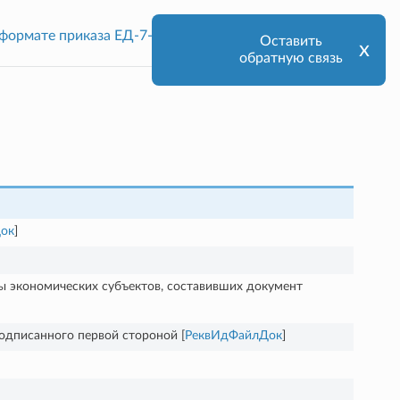
 формате приказа ЕД-7-26/970@
DocumentDetails
Оставить
х
обратную связь
ок
]
 экономических субъектов, составивших документ
одписанного первой стороной [
РеквИдФайлДок
]