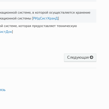
ционной системе, в которой осуществляется хранение
мационной системы [
РИдСистХранД
]
й системе, которая предоставляет техническую
СистДок
]
Следующая
язь