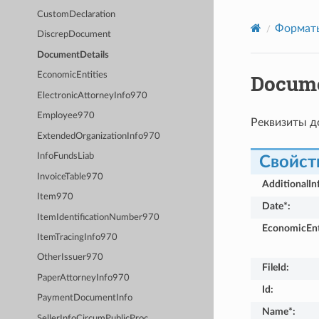
CustomDeclaration
Формат
DiscrepDocument
DocumentDetails
Docume
EconomicEntities
ElectronicAttorneyInfo970
Employee970
Реквизиты д
ExtendedOrganizationInfo970
InfoFundsLiab
Свойст
InvoiceTable970
AdditionalIn
Item970
Date*
:
ItemIdentificationNumber970
EconomicEnt
ItemTracingInfo970
OtherIssuer970
FileId
:
PaperAttorneyInfo970
Id
:
PaymentDocumentInfo
Name*
:
SellerInfoCircumPublicProc