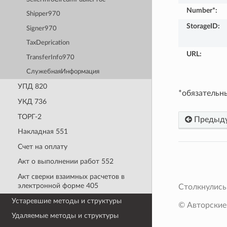
Number*
:
Shipper970
StorageID
:
Signer970
TaxDeprication
URL
:
TransferInfo970
СлужебнаяИнформация
УПД 820
*обязательн
УКД 736
ТОРГ-2
Предыд
Накладная 551
Счет на оплату
Акт о выполнении работ 552
Акт сверки взаимных расчетов в
электронной форме 405
Столкнулись
Устаревшие методы и структуры
© Авторские
Удаляемые методы и структуры