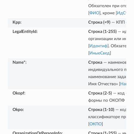
Обязателен при отсутс
[
ФИО
], кроме [
ИдСтат
Kpp
:
Строка (=9)
— КПП орга
LegalEntityId
:
Строка (1-255)
— идент
организации или инос
[
Идентиф
]. Обязателе
[
ИныеСвед
]
Name*
:
Строка
— наименование
индивидуального пре
наименование задаетс
Имя Отчество» [
Наим
Okopf
:
Строка (2-5)
— код орг
формы по ОКОПФ [
ОК
Okpo
:
Строка (1-10)
— код в 
классификаторе предп
[
ОКПО
]
OrganizationOrPersonInfo
:
Строка (1-255)
— иные 