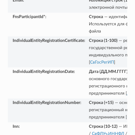
Email
:
Коллекция строк (1-25
электронной почты [
Эл
FnsParticipantId*
:
Строка
— идентификат
Используется для фор
файла
IndividualEntityRegistrationCertificate
:
Строка (1-100)
— рекви
государственной реги
индивидуального пре
[
СвГосРегИП
]
IndividualEntityRegistrationDate
:
Дата (ДД.ММ.ГГГГ)
— д
основного государстве
регистрационного ном
предпринимателя [
Да
IndividualEntityRegistrationNumber
:
Строка (=15)
— основно
регистрационный номе
предпринимателя [
ОГ
Inn
:
Строка (10-12)
— ИНН о
/
СвФЛУч.ИННФЛ
/
Св