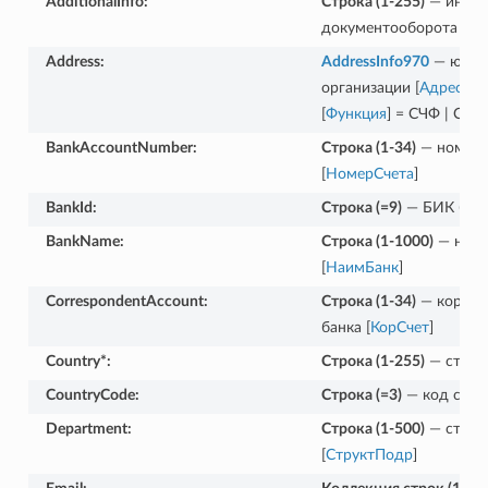
AdditionalInfo
:
Строка (1-255)
— инфор
документооборота [
Ин
Address
:
AddressInfo970
— юрид
организации [
Адрес
]. 
[
Функция
] = СЧФ | СЧ
BankAccountNumber
:
Строка (1-34)
— номер 
[
НомерСчета
]
BankId
:
Строка (=9)
— БИК банк
BankName
:
Строка (1-1000)
— наим
[
НаимБанк
]
CorrespondentAccount
:
Строка (1-34)
— коррес
банка [
КорСчет
]
Country*
:
Строка (1-255)
— страна
CountryCode
:
Строка (=3)
— код стра
Department
:
Строка (1-500)
— струк
[
СтруктПодр
]