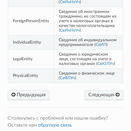
(
СвИнНеУч
)
Сведения об иностранном
гражданине, не состоящем на
ForeignPersonEntity
учете в налоговых органах в
качестве налогоплательщика
(
СвИнНеУч
)
Сведения об индивидуальном
IndividualEntity
предпринимателе (
СвИП
)
Сведения о юридическом
LegalEntity
лице, состоящем на учете в
налоговых органах (
СвЮЛУч
)
Сведения о физическом лице
PhysicalEntity
(
СвФЛУч
)
Предыдущая
Следующая
Столкнулись с проблемой или нашли ошибку?
Оставьте нам
обратную связь