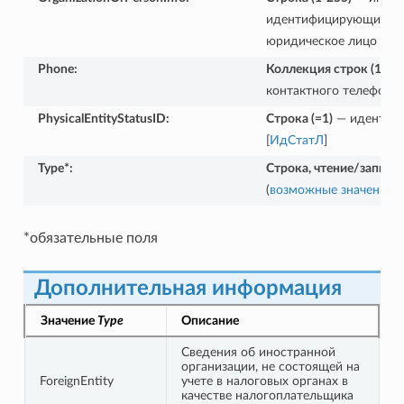
идентифицирующие фи
юридическое лицо [
Ин
Phone
:
Коллекция строк (1-25
контактного телефона 
PhysicalEntityStatusID
:
Строка (=1)
— идентифи
[
ИдСтатЛ
]
Type*
:
Строка, чтение/запись
(
возможные значения
)
*обязательные поля
Дополнительная информация
Значение
Type
Описание
Сведения об иностранной
организации, не состоящей на
ForeignEntity
учете в налоговых органах в
качестве налогоплательщика